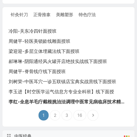
针灸针刀
正骨推拿
美雕塑形
特色疗法
冷阳-关东冷四针面授班
周健平-轻医美锁龄线雕面授班
梁迎迎-多层立体埋藏法线下面授班
郝琳琳-阴阳通经风火罐开店绝技实战线下面授班
周健平-脊骨线疗线下面授班
刘树荣-中医耳穴一诊五联镇店宝典实战营线下面授班
李玉进【时空医学运气信息方专业全科班】线下面授
李红-全息羊毛疔截根挑治法调理中医常见病临床技术精品推广班
1
2
3
16
中医经典