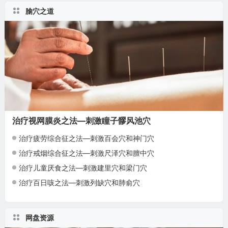
腧穴之道
治疗视网膜炎之法—刺激瞳子髎风池穴
治疗疲劳综合征之法—刺激百会穴和神门穴
治疗戒烟综合征之法—刺激尺泽穴和膻中穴
治疗儿童厌食之法—刺激建里穴和梁门穴
治疗百日咳之法—刺激列缺穴和肺俞穴
网盘资源