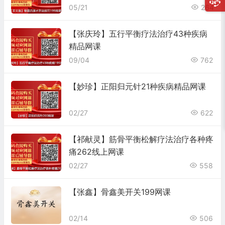
05/21
264
【张庆玲】五行平衡疗法治疗43种疾病
精品网课
09/04
762
【妙珍】正阳归元针21种疾病精品网课
02/27
622
【祁献灵】筋骨平衡松解疗法治疗各种疼
痛262线上网课
02/27
558
【张鑫】骨鑫美开关199网课
02/14
506