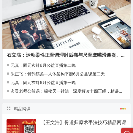
石立满：运动柔性正骨调理肘后痛与尺骨鹰嘴滑囊炎、膝关节疼痛、踝关节扭挫伤！
元真：固元玄针6月公益直播第二晚
朱正飞：骨韵筋柔—人体架构平衡6月公益课第二天
元真：固元玄针6月公益直播第一晚
玄灵老师公益课：揭秘天一针法，深度解读十四正经，精讲高血压、糖尿病调理秘籍
精品网课
【王文浩】骨道归原术手法技巧精品网课