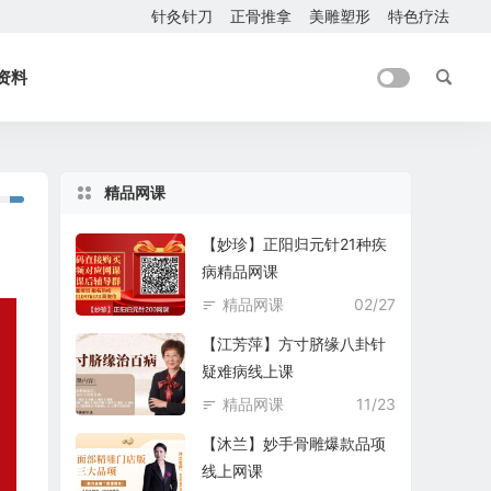
针灸针刀
正骨推拿
美雕塑形
特色疗法
资料
精品网课
【妙珍】正阳归元针21种疾
病精品网课
精品网课
02/27
【江芳萍】方寸脐缘八卦针
疑难病线上课
精品网课
11/23
【沐兰】妙手骨雕爆款品项
线上网课