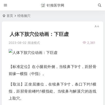
针推医学网
首页
经络腧穴
人体下肢穴位动画：下巨虚
2023-08-02
阅读模式
2,361
【标准定位】在小腿前外侧，当犊鼻下9寸，距胫骨
前缘一横指（中指）。
【取法】正坐屈膝位，在犊鼻下9寸，条口下约1横
指，距胫骨前嵴约1横指处。当犊鼻与解溪穴的连线
上取穴。