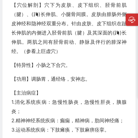
【穴位解剖】穴下为皮肤、皮下组织、胫骨前肌
（腱）、(踇)长伸肌、小腿骨间膜。皮肤由腓肠外侧
皮神经和隐神经双重分布。针由皮肤、皮下组织在趾
长伸肌的内侧进入胫骨前肌（腱）及其深面的(踇)长
伸肌。两肌之间有胫骨前动、静脉及伴行的腓深神
经。（参看上巨虚穴）
【特异性】小肠之下合穴。
【功用】调肠胃，通经络，安神志。
【主治病症】
1.消化系统疾病：急慢性肠炎，急慢性肝炎，胰腺
炎；
2.精神神经系统疾病：癫痫，精神病，肋间神经痛；
3.运动系统疾病：下肢瘫痪，下肢麻痹痉挛。