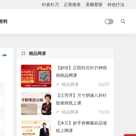
针灸针刀
正骨推拿
美雕塑形
特色疗法
资料
精品网课
【妙珍】正阳归元针21种疾
病精品网课
精品网课
02/27
【江芳萍】方寸脐缘八卦针
疑难病线上课
精品网课
11/23
【沐兰】妙手骨雕爆款品项
线上网课