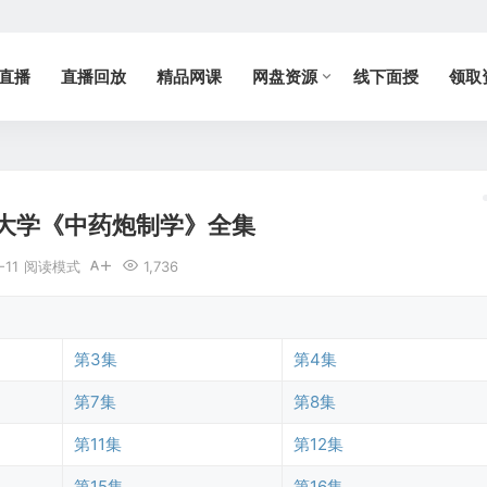
直播
直播回放
精品网课
网盘资源
线下面授
领取
大学《中药炮制学》全集
-11
阅读模式
1,736
第3集
第4集
第7集
第8集
第11集
第12集
第15集
第16集