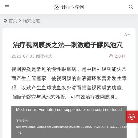
针推医学网
首页
腧穴之道
治疗视网膜炎之法—刺激瞳子髎风池穴
2023-07-03
阅读模式
2,041
视网膜炎是常见的慢性眼底病，是中枢神经功能失常
而产生血管痉挛，使视网膜的血液循环和营养发生障
碍，以致产生血球或血浆外渗而损害视网膜的功能。
而瞳子髎穴与风池穴相配，可有效治疗视网膜炎。
视
Media error: Format(s) not supported or source(s) not found
频
下载文件:
https://dianbo.vodjk.com/vod/xinma/jklm/sxzd/2015/07/30/BDEF4F43179B44abA1
播
_=1