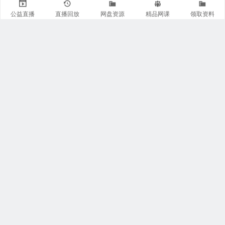
公益直播
直播回放
网盘资源
精品网课
领取资料
关注我们
有医知识库
每日医视频
我的微信
联系我们
魏主任