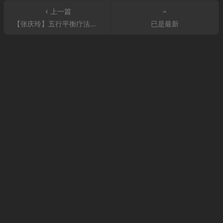
上一篇
【张庆玲】五行平衡疗法治疗43种疾病精品网课
已是最新