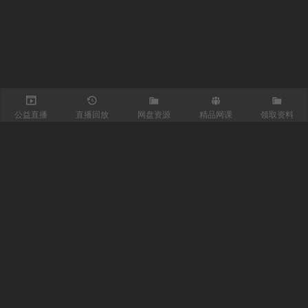
公益直播
直播回放
网盘资源
精品网课
领取资料
关注我们