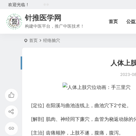
欢迎光临！
针推医学网
首页
公益
构建中医平台，推广中医技术！
首页
经络腧穴
人体上
2023-0
[定位] 在阳溪与曲池连线上，曲池穴下2寸处。
[解剖] 肌肉、神经同下廉穴，血管为桡返动脉的
[主治] 齿痛颊肿，上肢不遂，腹痛，腹泻。