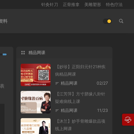
针灸针刀
正骨推拿
美雕塑形
特色疗法
资料
精品网课
【妙珍】正阳归元针21种疾
病精品网课
精品网课
02/27
表
【江芳萍】方寸脐缘八卦针
疑难病线上课
精品网课
11/23
【沐兰】妙手骨雕爆款品项
线上网课