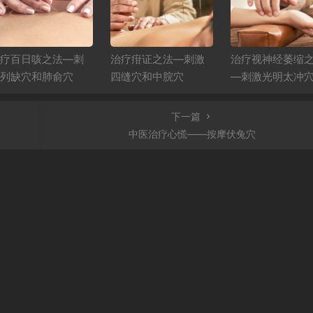
疗百日咳之法—刺
治疗疳证之法—刺激
治疗视神经萎缩
列缺穴和肺俞穴
四缝穴和中脘穴
—刺激光明太冲
下一篇
中医治疗心慌——按摩伏兔穴