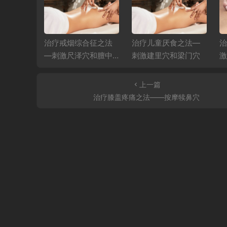
合征之法
治疗戒烟综合征之法
治疗儿童厌食之法—
治
穴和神门
—刺激尺泽穴和膻中
刺激建里穴和梁门穴
激
穴
上一篇
治疗膝盖疼痛之法——按摩犊鼻穴