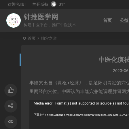
兰开斯特
31°
欢迎光临！
针推医学网
首页
公益
构建中医平台，推广中医技术！
首页
腧穴之道
中医化痰
2023-06
丰隆穴出自《灵枢•经脉》，是足阳明胃经的穴
里两经的穴位。中医认为丰隆穴兼能调理脾胃两
视
Media error: Format(s) not supported or source(s) not fo
频
下载文件: https://dianbo.vodjk.com/vod/xinma/jklm/sxzd/2014/06/2
播