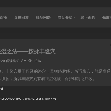
直播
直播回放
精品网课
网盘资源
线下面授
领取
祛湿之法——按揉丰隆穴
-29
阅读模式
1,016
位。丰隆穴属于胃经的络穴，又联络脾经。所谓络穴，就是联通
大脏腑，所以丰隆穴则有着祛湿化痰、保护脾胃之功效。
und
1/A1F4050C450C4dc0BF73F9CAC7088547.mp4?_=1