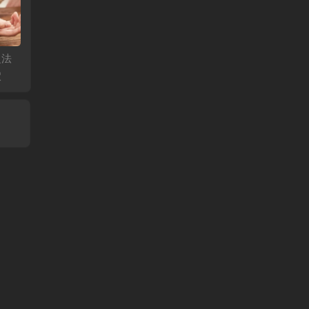
之法
治疗黄褐斑之法—刺
治疗慢性咽炎之法—
预防青
穴
激血海太溪穴
刺激鱼际天突穴
激风池