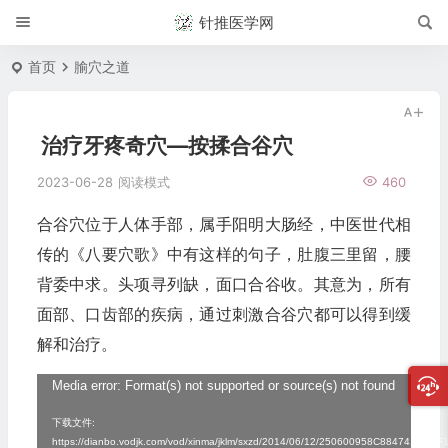
针推医学网
首页
腧穴之道
治疗牙疼奇穴—按揉合谷穴
2023-06-28
阅读模式
460
合谷穴位于人体手部，属手阳明大肠经，中医世代相
传的《八要穴歌》中有这样的句子，肚腹三里留，腰
背委中求。头项寻列缺，面口合谷收。其意为，所有
面部、口齿部的疾病，通过刺激合谷穴都可以得到缓
解和治疗。
视
Media error: Format(s) not supported or source(s) not found
频
下载文件:
https://dianbo.vodjk.com/vod/xinma/jklm/sxzd/2014/06/12/250600958C884741BA