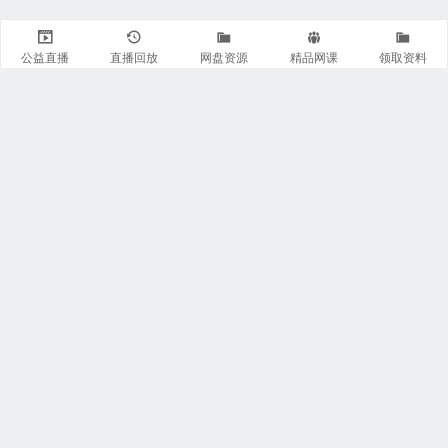
公益直播
直播回放
网盘资源
精品网课
领取资料
关注我们
有医知识库
每日医视频
我的微信
联系我们