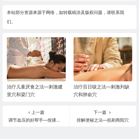
本站部分资源来源于网络，如转载稿涉及版权问题，请联系我
们。
治疗儿童厌食之法—刺激建
治疗百日咳之法—刺激列缺
里穴和梁门穴
穴和肺俞穴
上一篇
下一篇
调节血压的好帮手—按揉敲打曲池穴
排解便秘之法—掐刺商阳穴