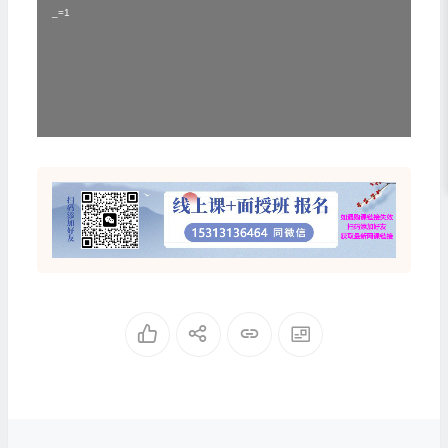
播
_=1
放
器