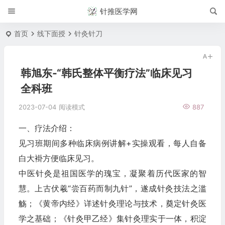
针推医学网
首页
线下面授
针灸针刀
韩旭东-“韩氏整体平衡疗法”临床见习
全科班
2023-07-04
阅读模式
887
一、疗法介绍：
见习班期间多种临床病例讲解+实操观看，每人自备
白大褂方便临床见习。
中医针灸是祖国医学的瑰宝，凝聚着历代医家的智
慧。上古伏羲“尝百药而制九针”，遂成针灸技法之滥
觞；《黄帝内经》详述针灸理论与技术，奠定针灸医
学之基础；《针灸甲乙经》集针灸理实于一体，积淀