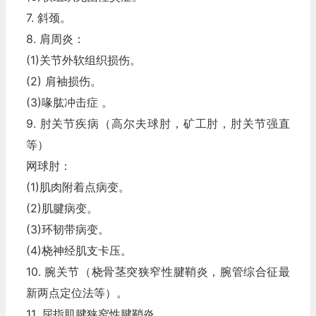
7. 斜颈。
8. 肩周炎：
(1)关节外软组织损伤。
(2) 肩袖损伤。
(3)喙肱冲击症 。
9. 肘关节疾病（高尔夫球肘，矿工肘，肘关节强直
等）
网球肘：
(1)肌肉附着点病变。
(2)肌腱病变。
(3)环韧带病变。
(4)桡神经肌支卡压。
10. 腕关节（桡骨茎突狭窄性腱鞘炎，腕管综合征最
新两点定位法等）。
11. 屈指肌腱狭窄性腱鞘炎。