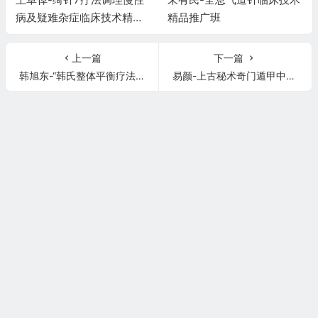
病及疑难杂症临床技术精品
精品推广班
推广班
上一篇
下一篇
韩旭东-“韩氏整体平衡疗法”腰椎骨盆及下肢关节篇
易颜-上古秘术奇门遁甲中医临床技术精品推广班