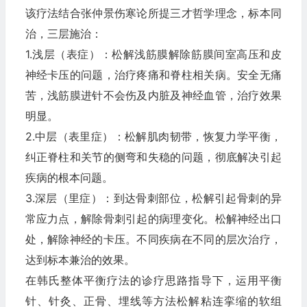
该疗法结合张仲景伤寒论所提三才哲学理念，标本同
治，三层施治：
1.浅层（表症）：松解浅筋膜解除筋膜间室高压和皮
神经卡压的问题，治疗疼痛和脊柱相关病。安全无痛
苦，浅筋膜进针不会伤及内脏及神经血管，治疗效果
明显。
2.中层（表里症）：松解肌肉韧带，恢复力学平衡，
纠正脊柱和关节的侧弯和失稳的问题，彻底解决引起
疾病的根本问题。
3.深层（里症）：到达骨刺部位，松解引起骨刺的异
常应力点，解除骨刺引起的病理变化。松解神经出口
处，解除神经的卡压。不同疾病在不同的层次治疗，
达到标本兼治的效果。
在韩氏整体平衡疗法的诊疗思路指导下，运用平衡
针、针灸、正骨、埋线等方法松解粘连挛缩的软组