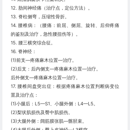
12. 肋间神经痛（治疗点，定位方法）。
13. 脊柱侧弯，压缩性骨折。
14. 腰椎病：（腰痛：前屈、侧屈、旋转、后仰疼痛
的鉴别及治疗，急性腰扭伤等）。
15. 腰三横突综合征。
16. 脊神经：
(1)前支—疼痛麻木位置—治疗。
(2)后支：后内侧支—疼痛麻木位置—治疗。
后外侧支—疼痛麻木位置—治疗。
17. 腰椎间盘突出症：根据疼痛麻木位置判断病变位
置及治疗点：
(1)小腿后：L5—S1、小腿外侧：L4—L5。
(2)梨状肌损伤及臀中肌损伤。
(3)大腿外侧：阔筋膜张肌—髂胫束。
(4)大腿后外侧：臀上皮神经—L3横突。