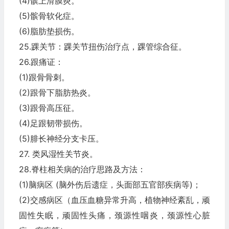
(4)髌上滑膜炎。
(5)髌骨软化症。
(6)脂肪垫损伤。
25.踝关节：踝关节扭伤治疗点，踝管综合征。
26.跟痛证：
(1)跟骨骨刺。
(2)跟骨下脂肪热炎。
(3)跟骨高压征。
(4)足跟韧带损伤。
(5)腓长神经分支卡压。
27. 类风湿性关节炎。
28.脊柱相关病的治疗思路及方法：
(1)脑病区 (脑外伤后遗症，头面部五官部疾病等)；
(2)交感病区（血压血糖异常升高，植物神经紊乱，顽
固性失眠，顽固性头痛，颈源性咽炎，颈源性心脏