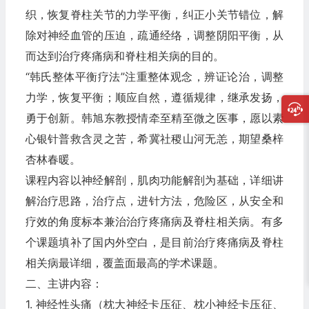
织，恢复脊柱关节的力学平衡，纠正小关节错位，解
除对神经血管的压迫，疏通经络，调整阴阳平衡，从
而达到治疗疼痛病和脊柱相关病的目的。
“韩氏整体平衡疗法”注重整体观念，辨证论治，调整
力学，恢复平衡；顺应自然，遵循规律，继承发扬，
勇于创新。韩旭东教授情牵至精至微之医事，愿以素
心银针普救含灵之苦，希冀社稷山河无恙，期望桑梓
杏林春暖。
课程内容以神经解剖，肌肉功能解剖为基础，详细讲
解治疗思路，治疗点，进针方法，危险区，从安全和
疗效的角度标本兼治治疗疼痛病及脊柱相关病。有多
个课题填补了国内外空白，是目前治疗疼痛病及脊柱
相关病最详细，覆盖面最高的学术课题。
二、主讲内容：
1. 神经性头痛（枕大神经卡压征、枕小神经卡压征、