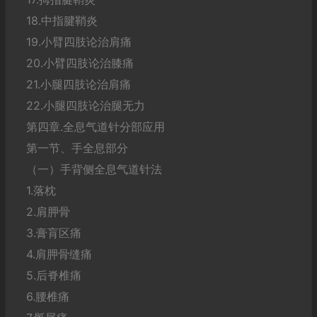
18.中指腱鞘炎
19.小臂四肢论治肩痛
20.小臂四肢论治膝痛
21.小腿四肢论治肩痛
22.小腿四肢论治腿无力
第四章.全息气道针分部应用
第一节、手全息部分
（一）手背侧全息气道针法
1.落枕
2.肩胛骨
3.膏肓区痛
4.肩胛骨缝痛
5.后脊椎痛
6.腰椎痛