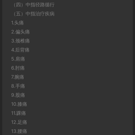
（四）中指径路循行
（五）中指治疗疾病
1.头痛
2.偏头痛
3.颈椎痛
4.后背痛
5.肩痛
6.肘痛
7.腕痛
8.手痛
9.股痛
10.膝痛
11.踝痛
12.足痛
13.腰痛