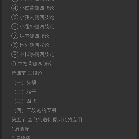
④.小臂背侧四肢论
⑤.小腿内侧四肢论
⑥.小腿外侧四肢论
⑦.足内侧四肢论
⑧.足外侧四肢论
⑨.中指掌侧四肢论
⑩.中指背侧四肢论
第四节.三段论
（一）头颈
（二）躯干
（三）四肢
（四）三段论的应用
第五节.全息气道针原则论的应用
1.肩前痛
2.肩峰痛