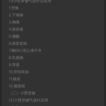
(1)小臂掌侧气道针法应用
1.牙痛
2.下颌痛
3.胸痛
4.肩前痛
5.腰酸
6.感冒发烧
7.胸闷心慌心律不齐
8.乳腺痛
9.胃痛
10.肝部疾病
11.肠炎
12.糖尿病
（二）小臂背侧
(2)小臂背侧气道针应用