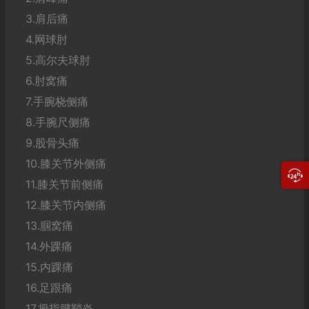
3.肩后痛
4.网球肘
5.高尔夫球肘
6.肘窝痛
7.手腕桡侧痛
8.手腕尺侧痛
9.股骨头痛
10.膝关节外侧痛
11.膝关节前侧痛
12.膝关节内侧痛
13.腘窝痛
14.外踝痛
15.内踝痛
16.足跟痛
17.拇指腱鞘炎