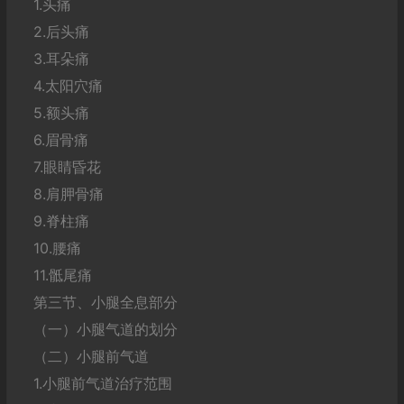
1.头痛
2.后头痛
3.耳朵痛
4.太阳穴痛
5.额头痛
6.眉骨痛
7.眼睛昏花
8.肩胛骨痛
9.脊柱痛
10.腰痛
11.骶尾痛
第三节、小腿全息部分
（一）小腿气道的划分
（二）小腿前气道
1.小腿前气道治疗范围