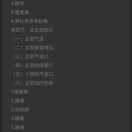
4.腰突
5.骶尾痛
6.脊柱变形脊柱痛
第四节、足全息部分
（一）足部气道
（二）足部脏器堵点
（三）足部气道口
（四）足部经络循行
（五）十四经气道口
（六）足部治疗疾病
1.颈椎痛
2.腰痛
3.协肋痛
4.股痛
5.膝痛