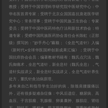
教授；受聘于中国管理科学研究院中医研究中心：中
华名医首席专家；受聘于北京众国国嘉抗衰老医学研
究中心：常务理事；受聘于中国民族卫生协会：专家
委员；受聘于中国中医药特色疗法和新技术协会：特
邀专家；受赠中国民族医药协会首任会长陈虹（正部
级）撰写的：“妙手丹心”匾额；《全息气道针》入编
《新时代•全球华医国粹创新成果汇编》；受聘于中
国抗癌协会会员；编著教材书籍有：魏氏点穴法，魏
氏御痛术，全息气道针，新全息针（魏氏全息），气
道针实战讲义，新全息针实战讲义，全息气道针养生
处方，董氏针灸治病原理。
多年来自己和指导学生治好的病，除颈肩腰腿痛以
外，还有很多疑难杂症像：中风后遗症、糖尿病、高
血压、子宫肌瘤、乳腺瘤、卵巢囊肿、腺肌症、肾结
石、胆结石、肾积水、甲亢眼珠膨出、严重的皮肤创