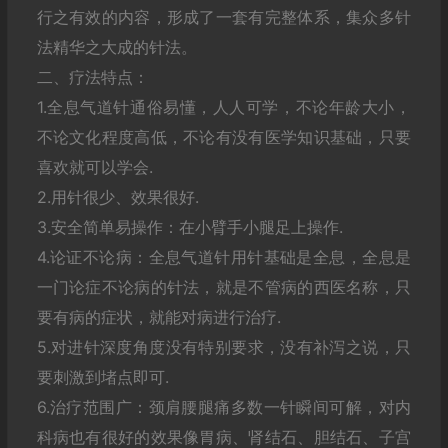
行之有效的内容，形成了一套有完整体系，集众多针
法精华之大成的针法。
二、疗法特点：
1.全息气道针通俗易懂，人人可学，不论年龄大小，
不论文化程度高低，不论有没有医学知识基础，只要
喜欢就可以学会.
2.用针很少、效果很好.
3.安全简单易操作：在小臂手小腿足上操作.
4.论证不论病：全息气道针用针基础是全息，全息是
一门论症不论病的针法，就是不管病的西医名称，只
要有病的症状，就能对病进行治疗.
5.对进针深度角度没有特别要求，没有补泻之说，只
要刺激到堵点即可.
6.治疗范围广：颈肩腰腿痛多数一针瞬间可解，对内
科病也有很好的效果像胃病、肾结石、胆结石、子宫