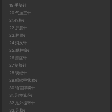
19.手脑针
20.气血三针
21.心脏针
22.肝脏针
23.脾胃针
24.消炎针
25.腿肿瘤针
26.癌症针
27.制颤针
28.调经针
29.咽喉甲状腺针
30.语言障碍针
31.足内循环针
32.足外循环针
33.足脑针