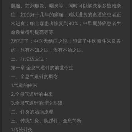
肌瘤、前列腺炎、咽炎等，同时可以解决很多疑难杂
症：如治好十几年的癫痫；难以进食的食道癌患者正
常进食；帕金森患者恢复到80%；中早期肺癌患者生
命质量得到提高等等.
7.印证了：中医无绝症之说！印证了中医泰斗朱良春
的：只有不知之症，没有不治之症.
三、疗法适应症：
第一章.全息气道针的前世今生
一、全息气道针的概念
1.气道的由来
2.全息气道针的由来
3.全息气道针的理论基础
二、针灸的治病原理
三、传统针灸、腕踝针、全息简析
1.传统针灸