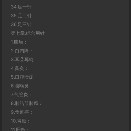
34.足一针
35.足二针
36.足三针
第七章.综合用针
1.脑瘤：
2.白内障：
3.耳聋耳鸣：
4.鼻炎：
5.口腔溃疡：
6.咽喉炎：
7.气管炎：
8.肺结节肺癌：
9.食道癌：
10.胃癌：
11.肝癌：