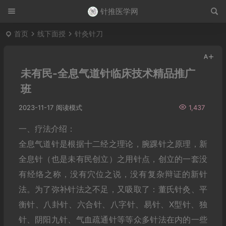
针推医学网
首页
线下面授
针灸针刀
未有民-全息气道针临床技术精品推广
班
2023-11-17
阅读模式
1,437
一、疗法介绍：
全息气道针是根据十二经之理论，腕踝针之原理，新
全息针（也是未有民创立）之用针点，创立的一套没
有经络之称，没有穴位之说，没有复杂辩证的新针
法。为了弥补针法之不足，又吸取了：董氏针灸、平
衡针、八卦针、六合针、八字针、易针、X型针、独
针、阴阳九针、气血疏通针等等众多针法在内的一些