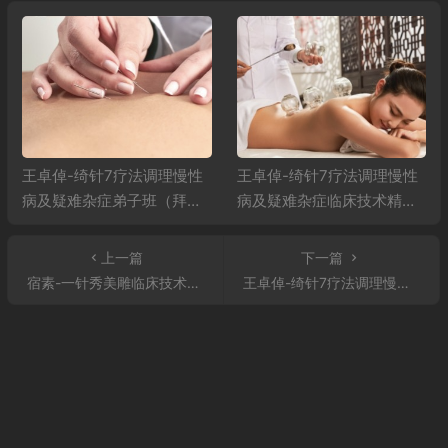
王卓倬-绮针7疗法调理慢性
宿素-一针秀美雕临床技术精
病及疑难杂症临床技术精品
品推广班
推广班
上一篇
下一篇
宿素-一针秀美雕临床技术精品推广班
王卓倬-绮针7疗法调理慢性病及疑难杂症临床技术精品推广班