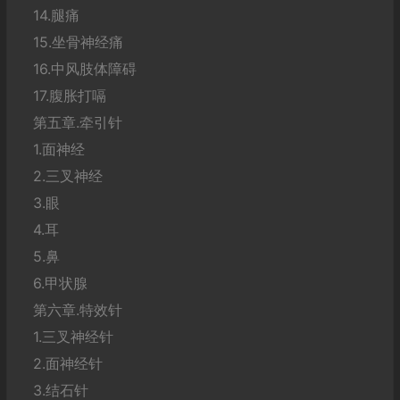
14.腿痛
15.坐骨神经痛
16.中风肢体障碍
17.腹胀打嗝
第五章.牵引针
1.面神经
2.三叉神经
3.眼
4.耳
5.鼻
6.甲状腺
第六章.特效针
1.三叉神经针
2.面神经针
3.结石针