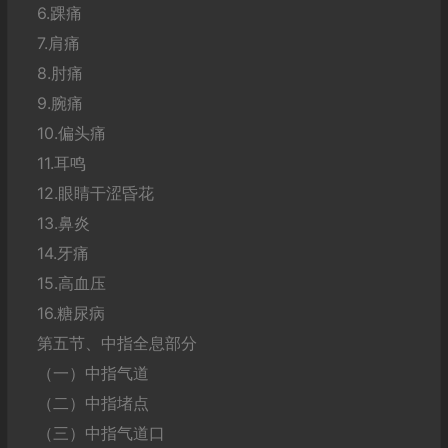
6.踝痛
7.肩痛
8.肘痛
9.腕痛
10.偏头痛
11.耳鸣
12.眼睛干涩昏花
13.鼻炎
14.牙痛
15.高血压
16.糖尿病
第五节、中指全息部分
（一）中指气道
（二）中指堵点
（三）中指气道口