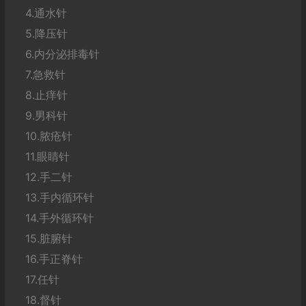
4.通水针
5.降压针
6.内分泌排毒针
7.急救针
8.止痒针
9.男科针
10.脓疮针
11.眼睛针
12.手二针
13.手内循环针
14.手外循环针
15.脏腑针
16.手正脊针
17.任针
18.督针