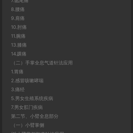
7.骶尾痛
8.腰痛
9.肩痛
10.肘痛
11.腕痛
13.膝痛
14.踝痛
（二）手掌全息气道针法应用
1.胃痛
2.感冒咳嗽哮喘
3.痛经
5.男女生殖系统疾病
7.男女肛门疾病
第二节、小臂全息部分
（一）小臂掌侧