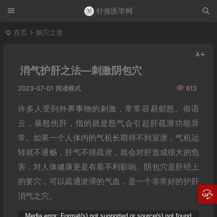
针推医学网
首页
腧穴之道
消气护肝之法—刺激阴包穴
2023-07-01
阅读模式
613
许多人受到外界事物的刺激，常常容易郁怒。俗语
云，暴怒伤肝，指的就是怒气会引起肝疏泄功能异
常。如果一个人体内的气机长期得不到宣泄，气机运
转就不通畅，肝气不得疏泄，就会对肝造成很大的危
害，对人体健康更是有着不利影响。阴包穴是肝经上
的要穴，可以疏通淤滞的气血，是一个非常好的护肝
消气之穴。
Media error: Format(s) not supported or source(s) not found