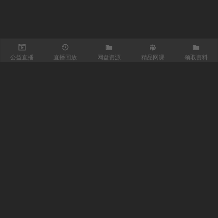
公益直播
直播回放
网盘资源
精品网课
领取资料
关注我们
有医知识库
每日医视频
我的微信