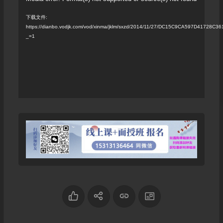
视
频
下载文件:
https://dianbo.vodjk.com/vod/xinma/jklm/sxzd/2014/11/27/DC15C9CA597D41728
播
_=1
放
器