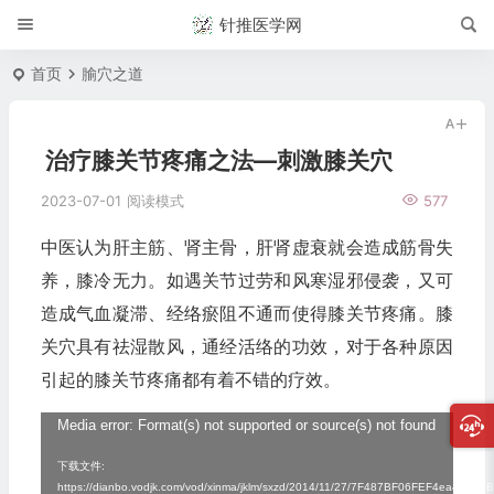
针推医学网
首页
腧穴之道
治疗膝关节疼痛之法—刺激膝关穴
2023-07-01
阅读模式
577
中医认为肝主筋、肾主骨，肝肾虚衰就会造成筋骨失
养，膝冷无力。如遇关节过劳和风寒湿邪侵袭，又可
造成气血凝滞、经络瘀阻不通而使得膝关节疼痛。膝
关穴具有祛湿散风，通经活络的功效，对于各种原因
引起的膝关节疼痛都有着不错的疗效。
视
Media error: Format(s) not supported or source(s) not found
频
下载文件:
https://dianbo.vodjk.com/vod/xinma/jklm/sxzd/2014/11/27/7F487BF06FEF4ea4B0