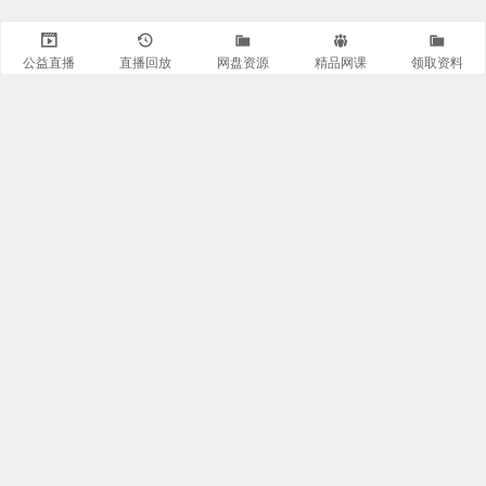
公益直播
直播回放
网盘资源
精品网课
领取资料
关注我们
有医知识库
每日医视频
我的微信
联系我们