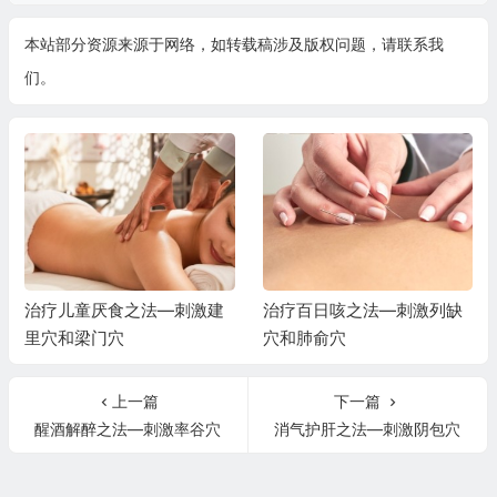
本站部分资源来源于网络，如转载稿涉及版权问题，请联系我
们。
治疗儿童厌食之法—刺激建
治疗百日咳之法—刺激列缺
里穴和梁门穴
穴和肺俞穴
上一篇
下一篇
醒酒解醉之法—刺激率谷穴
消气护肝之法—刺激阴包穴