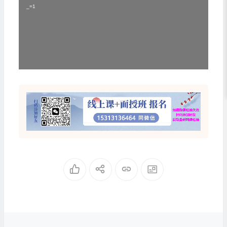
播
_=1
放
器