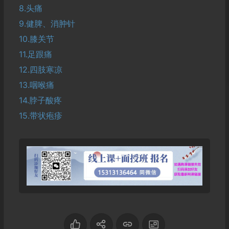
8.头痛
9.健脾、消肿针
10.膝关节
11.足跟痛
12.四肢寒凉
13.咽喉痛
14.脖子酸疼
15.带状疱疹