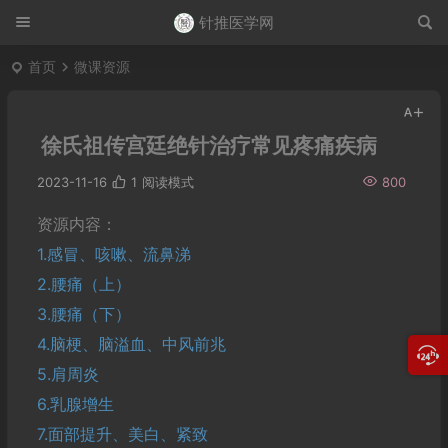
针推医学网
首页
微课资源
徐氏祖传宫廷绝针治疗常见疼痛疾病
2023-11-16
1
阅读模式
800
资源内容：
1.感冒、咳嗽、流鼻涕
2.腰痛（上）
3.腰痛（下）
4.脑梗、脑溢血、中风前兆
5.肩周炎
6.乳腺增生
7.面部提升、美白、紧致