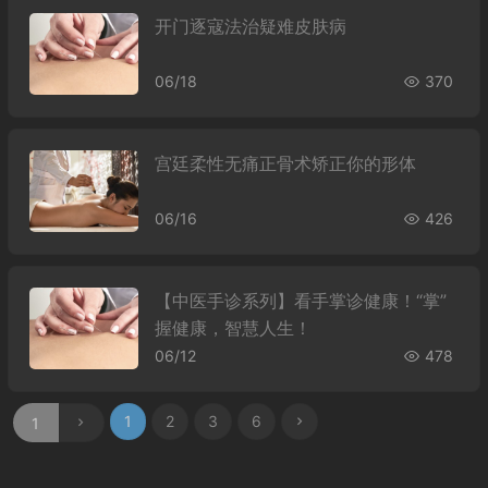
开门逐寇法治疑难皮肤病
06/18
370
宫廷柔性无痛正骨术矫正你的形体
06/16
426
【中医手诊系列】看手掌诊健康！“掌”
握健康，智慧人生！
06/12
478
1
2
3
6