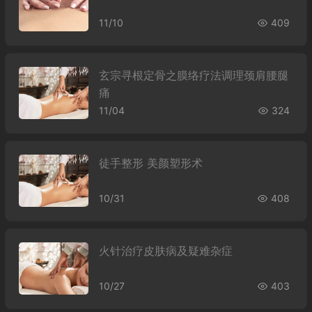
11/10
409
玄宗寻根定骨之膜络疗法调理颈肩腰腿
痛
11/04
324
徒手整形 美颜塑形术
10/31
408
火针治疗皮肤病及疑难杂症
10/27
403