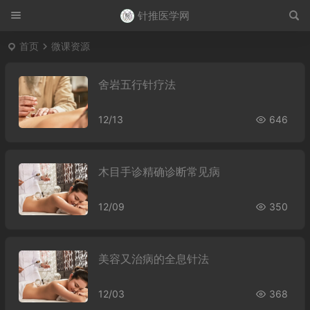
针推医学网
首页
微课资源
舍岩五行针疗法
12/13
646
木目手诊精确诊断常见病
12/09
350
美容又治病的全息针法
12/03
368