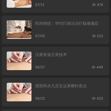
07/12
474
民间绝技：华佗打病法治疗疑难顽症
07/05
522
汉唐骨道正骨技术
06/27
449
面部风水九宫五运美雕针灸法
06/22
423