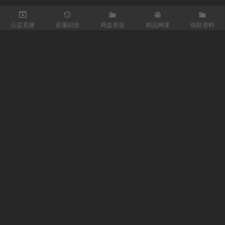
公益直播
直播回放
网盘资源
精品网课
领取资料
关注我们
有医知识库
每日医视频
我的微信
联系我们