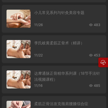
小儿常见系列与针灸美容专题
11/26
483
李氏岐黄柔筋正骨术（精讲）
11/22
453
达摩通脉正骨精华系列课（18节手法针
法视频课程）
11/16
485
柔筋正骨法攻克颈肩腰膝综合症