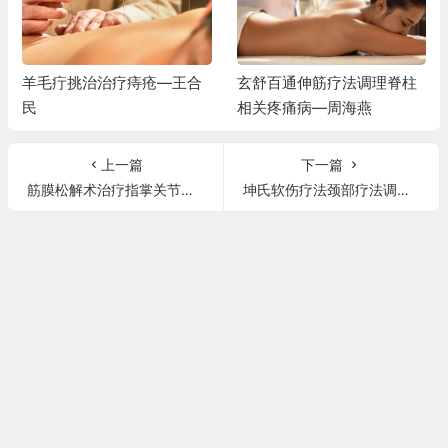
羊毛疔挑治治疗痔疮—王合
玄舒百通伸筋疗法调理脊柱
民
相关疼痛病—周海燕
上一篇
下一篇
筋膜松解术治疗指掌关节疼痛麻木—叶颖华
坤氏软伤疗法颈部疗法调理全身疾病—高运娟