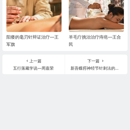
阳痿的毫刃针辩证治疗—王
羊毛疔挑治治疗痔疮—王合
军旗
民
上一篇
下一篇
五行落藏学说—周嘉荣
新吾蝶腭神经节针刺法的临床应用—杨威