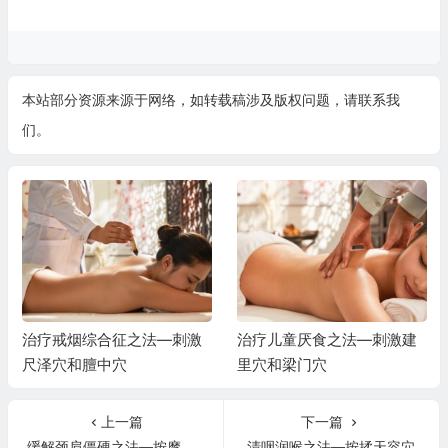
本站部分资源来源于网络，如转载稿涉及版权问题，请联系我
们。
治疗戒烟综合征之法—刺激
治疗儿童厌食之法—刺激建
尺泽穴和膻中穴
里穴和梁门穴
上一篇
下一篇
缓解颈肩僵硬之法—按摩肩外俞穴
清咽润喉之法—按揉天容穴