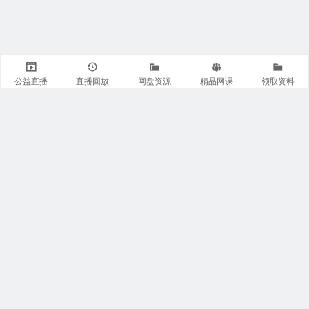
公益直播
直播回放
网盘资源
精品网课
领取资料
关注我们
有医知识库
每日医视频
我的微信