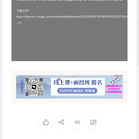
视
频
下载文件:
https://dianbo.vodjk.com/vod/xinma/jklm/sxzd/2014/08/27/E0EEFFBC0CF74c96A5
播
_=1
放
器