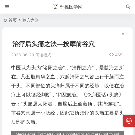
针推医学网
首页
腧穴之道
治疗后头痛之法—按摩前谷穴
2023-06-29
阅读模式
465
中医认为头为“诸阳之会”，“清阳之府”，是髓海之所
在。凡五脏精华之血，六腑清阳之气皆上行于脑而注
于头。不同部位的头痛归属于不同的经脉，以便在治
疗上可以循经判断，审因施治。《冷庐医话•头痛》
云：“头痛属太阳者，自脑后上至巅顶，其痛连项”。
前谷穴隶属于小肠经，因此它所治疗的头痛主要是头
后部的头痛。
Media error: Format(s) not supported or source(s) not found