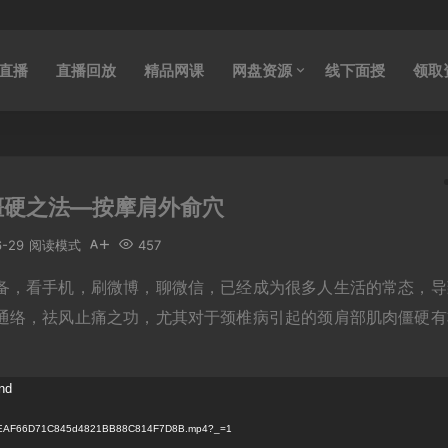
直播
直播回放
精品网课
网盘资源
线下面授
领取
僵硬之法—按摩肩外俞穴
6-29
阅读模式
457
备，看手机，刷微博，聊微信，已经成为很多人生活的常态，导
通络，祛风止痛之功，尤其对于颈椎病引起的颈肩部肌肉僵硬有
und
27/BCEAF66D71C845d4821BB88C814F7D8B.mp4?_=1