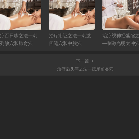
疗百日咳之法—刺
治疗疳证之法—刺激
治疗视神经萎缩
列缺穴和肺俞穴
四缝穴和中脘穴
—刺激光明太冲
下一篇
治疗后头痛之法—按摩前谷穴