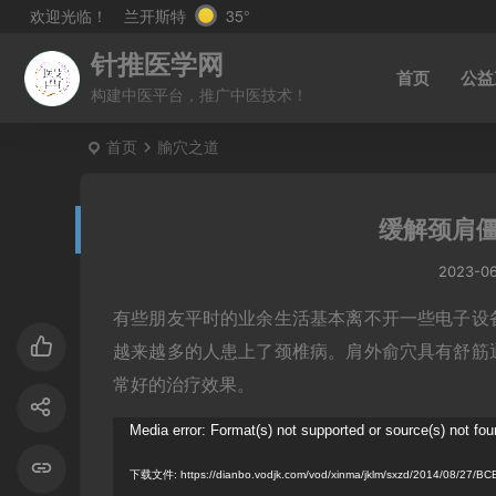
兰开斯特
35°
欢迎光临！
针推医学网
首页
公益
构建中医平台，推广中医技术！
首页
腧穴之道
缓解颈肩
2023-0
有些朋友平时的业余生活基本离不开一些电子设
越来越多的人患上了颈椎病。肩外俞穴具有舒筋
常好的治疗效果。
视
Media error: Format(s) not supported or source(s) not fo
频
下载文件: https://dianbo.vodjk.com/vod/xinma/jklm/sxzd/2014/08/