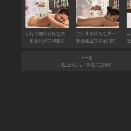
合征之法
治疗戒烟综合征之法
治疗儿童厌食之法—
治
穴和神门
—刺激尺泽穴和膻中
刺激建里穴和梁门穴
激
穴
上一篇
中医止泻之法—刺激二三间穴