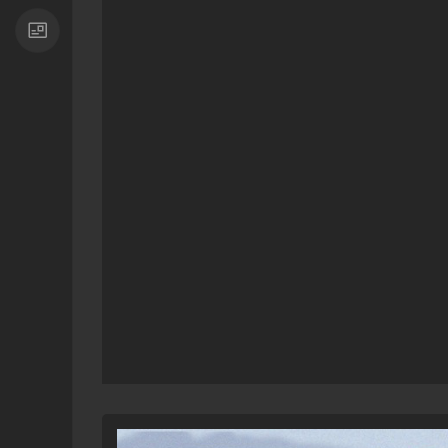
播
放
器