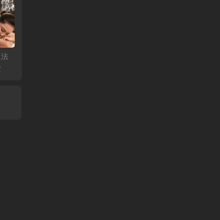
之法
治疗黄褐斑之法—刺
治疗慢性咽炎之法—
预防青
穴
激血海太溪穴
刺激鱼际天突穴
激风池