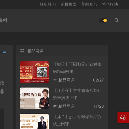
针灸针刀
正骨推拿
美雕塑形
特色疗法
资料
精品网课
【妙珍】正阳归元针21种疾
病精品网课
精品网课
02/27
致
【江芳萍】方寸脐缘八卦针
非
疑难病线上课
精品网课
11/23
【沐兰】妙手骨雕爆款品项
线上网课