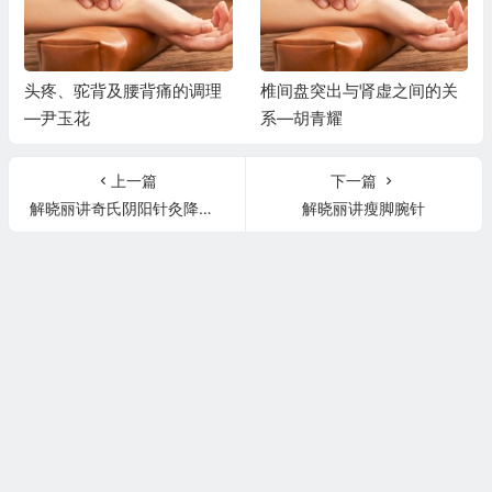
头疼、驼背及腰背痛的调理
椎间盘突出与肾虚之间的关
—尹玉花
系—胡青耀
上一篇
下一篇
解晓丽讲奇氏阴阳针灸降血压针，快速降血压！
解晓丽讲瘦脚腕针