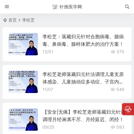
针推医学网
首页
李松芝
李松芝：落藏归元针对合胞病毒、腺病
毒、鼻病毒、腺样体肥大的治疗方案！
12/01
575
李松芝老师落藏归元针法调理儿童支原
体感染、儿童抽动症多动症、子宫内膜
异位症！
11/07
546
【安全|无痛】李松芝老师落藏归元针法
调理月经淋漓不尽、月经延迟、闭经！
09/25
593