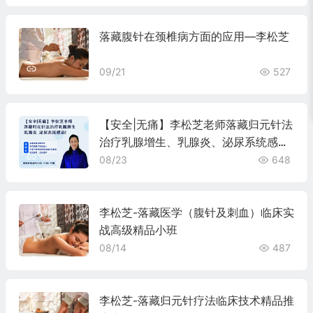
落藏腹针在颈椎病方面的应用—李松芝
09/21
527
【安全|无痛】李松芝老师落藏归元针法
治疗乳腺增生、乳腺炎、泌尿系统感
染！
08/23
648
李松芝-落藏医学（腹针及刺血）临床实
战高级精品小班
08/14
487
李松芝-落藏归元针疗法临床技术精品推