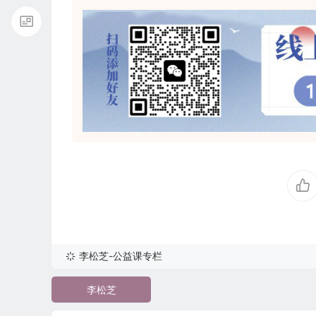
李松芝-公益课专栏
李松芝