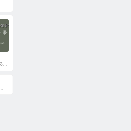
讲经
李连江：乾一针法6月
石立满：运动柔性正
元真：
天
公益课第二天
骨调理肘后痛与尺骨
益直播
鹰嘴滑囊炎、膝关节
疼痛、踝关节扭挫
伤！