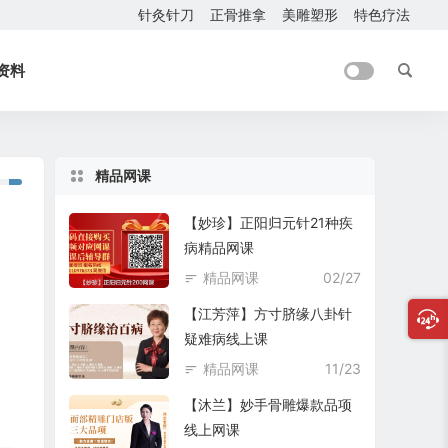
针灸针刀
正骨推拿
美雕塑形
特色疗法
资料
精品网课
【妙珍】正阳归元针21种疾
病精品网课
精品网课
02/27
【江芳萍】方寸脐缘八卦针
疑难病线上课
精品网课
11/23
【沐兰】妙手骨雕爆款品项
线上网课