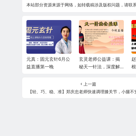
本站部分资源来源于网络，如转载稿涉及版权问题，请联
玄针6月公
玄灵老师公益课：揭
赵伟峰：赵氏寻因断
晚
秘天一针法，深度解
根速效通经术6月公益
根
读十四正经，精讲高
直播课第二场
血压、糖尿病调理秘
上一篇
籍
【轻、巧、稳、准】郑庆忠老师快速调理膝关节，小腿不安综合症，跟骨骨刺等