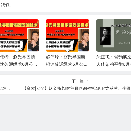
系我们。
赵伟峰：赵氏寻因断
朱正飞：骨韵筋柔—
何强：掰开揉碎
速效通经术6月公益
人体架构平衡6月公益
方6月公益课第二
直播课第一场
课第一天
下一篇
疾病！
【高效|安全】赵金强老师“筋骨同调·脊椎矫正”之落枕、坐骨神经痛、膝关节痛的调理！