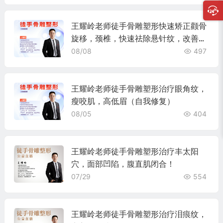
王耀岭老师徒手骨雕塑形快速矫正颧骨
旋移，颈椎，快速祛除悬针纹，改善面
部松弛下垂！
08/08
497
王耀岭老师徒手骨雕塑形治疗眼角纹，
瘦咬肌，高低眉（自我修复）
08/05
404
王耀岭老师徒手骨雕塑形治疗丰太阳
穴，面部凹陷，腹直肌闭合！
07/29
554
王耀岭老师徒手骨雕塑形治疗泪痕纹，