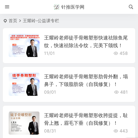
针推医学网
首页
王耀岭-公益课专栏
王耀岭老师徒手骨雕塑形快速祛除鱼尾
纹，快速祛除法令纹，完美下颌线！
11/01
458
王耀岭老师徒手骨雕塑形肋骨外翻，塌
鼻子，下颌脂肪袋（自我修复）！
09/01
481
王耀岭老师徒手骨雕塑形收胯提提，耻
骨上翘，眉毛下垂（自我修复）！
08/31
443