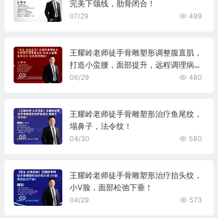
完美下颌线，肋骨闭合！
07/29
499
王耀岭老师徒手骨雕塑形调整腹直肌，
打造小蛮腰，面部提升，远程调理病
症！
06/29
480
王耀岭老师徒手骨雕塑形治疗鱼尾纹，
塌鼻子，法令纹！
04/30
580
王耀岭老师徒手骨雕塑形治疗抬头纹，
小V脸，面部松弛下垂！
04/29
573