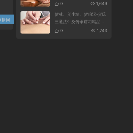
0
1,649
贺林、贺小靖、贺伯汉-贺氏
直播间
634
三通法针灸传承讲习精品推
广班
0
1,743