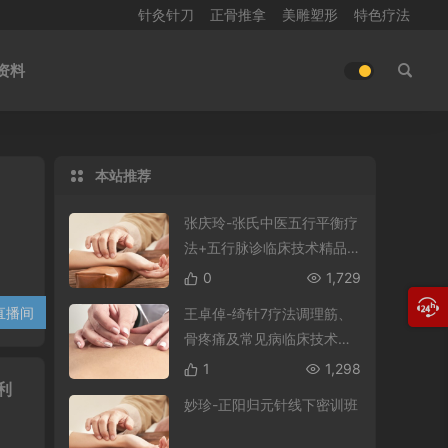
针灸针刀
正骨推拿
美雕塑形
特色疗法
资料
本站推荐
张庆玲-张氏中医五行平衡疗
法+五行脉诊临床技术精品
推广班
0
1,729
直播间
560
王卓倬-绮针7疗法调理筋、
骨疼痛及常见病临床技术精
品推广班
1
1,298
利
妙珍-正阳归元针线下密训班