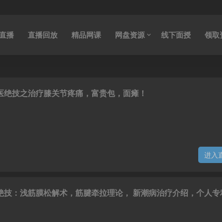
直播
直播回放
精品网课
网盘资源
线下面授
领取
医绝技之治疗膝关节疼痛，富贵包，面瘫！
进入
绝技：浅筋膜松解术，筋腱牵拉理论， 新潮病治疗介绍，个人专