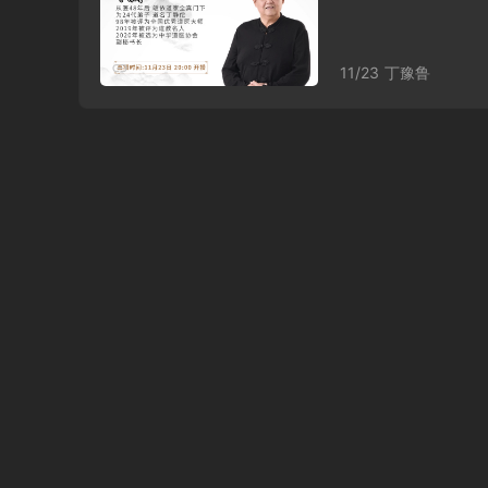
11/23
丁豫鲁