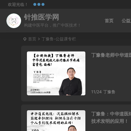
欢迎光临！
针推医学网
首页
公益
构建中医平台，推广中医技术！
首页
丁豫鲁-公益课专栏
丁豫鲁老师中华道
11/24
丁豫鲁
丁豫鲁：中华道医
技术发明的应用！