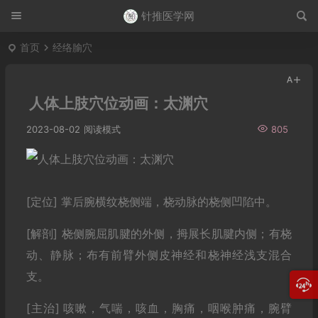
针推医学网
首页
经络腧穴
人体上肢穴位动画：太渊穴
2023-08-02
阅读模式
805
[定位] 掌后腕横纹桡侧端，桡动脉的桡侧凹陷中。
[解剖] 桡侧腕屈肌腱的外侧，拇展长肌腱内侧；有桡
动、静脉；布有前臂外侧皮神经和桡神经浅支混合
支。
[主治] 咳嗽，气喘，咳血，胸痛，咽喉肿痛，腕臂