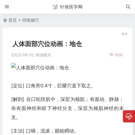
针推医学网
首页
经络腧穴
人体面部穴位动画：地仓
2023-08-02
阅读模式
659
[定位] 口角旁0.4寸，巨髎穴直下取之。
[解剖] 在口轮匝肌中，深层为颊肌；有面动、静脉；
布有面神经和眶下神经分支，深层为颊肌神经的末
支。
[主治] 口喎，流涎，眼睑瞤动。