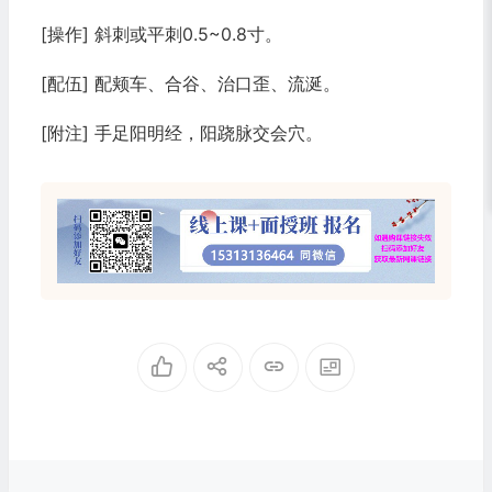
[操作] 斜刺或平刺0.5~0.8寸。
[配伍] 配颊车、合谷、治口歪、流涎。
[附注] 手足阳明经，阳跷脉交会穴。