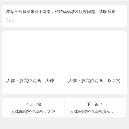
本站部分资源来源于网络，如转载稿涉及版权问题，请联系我
们。
人体下肢穴位动画：大钟
人体下肢穴位动画：条口穴
上一篇
下一篇
人体面部穴位动画：大迎
人体头部穴位动画演示：巨髎