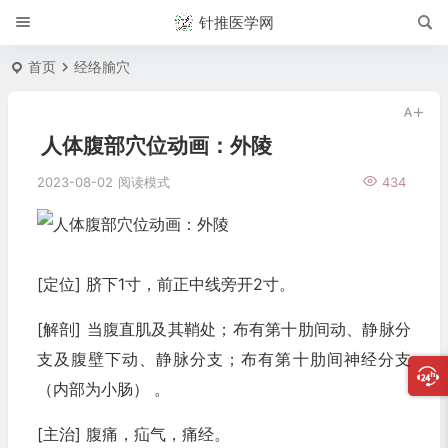
针推医学网
首页
经络腧穴
人体腹部穴位动画：外陵
2023-08-02
阅读模式
434
[定位] 脐下1寸，前正中线旁开2寸。
[解剖] 当腹直肌及其鞘处；布有第十肋间动、静脉分
支及腹壁下动、静脉分支；布有第十肋间神经分支
（内部为小肠） 。
[主治] 腹痛，疝气，痛经。