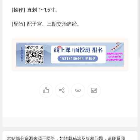
[操作] 直刺 1~1.5寸。
[配伍] 配子宫、三阴交治痛经。
本站部分资源来源于网络，如转载稿涉及版权问题，请联系我