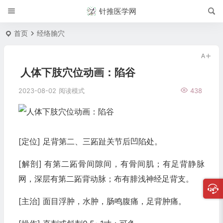
针推医学网
首页
经络腧穴
人体下肢穴位动画：陷谷
2023-08-02
阅读模式
438
[定位] 足背第二、三跖趾关节后凹陷处。
[解剖] 有第二跖骨间隙间，有骨间肌；有足背静脉
网，深层有第二跖背动脉；布有腓浅神经足背支。
[主治] 面目浮肿，水肿，肠鸣腹痛，足背肿痛。