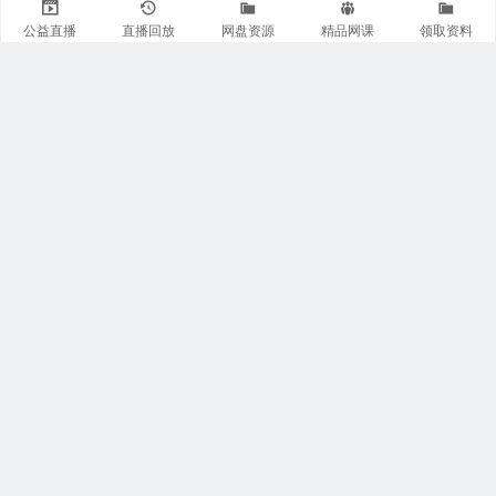
公益直播
直播回放
网盘资源
精品网课
领取资料
关注我们
有医知识库
每日医视频
我的微信
联系我们
魏主任