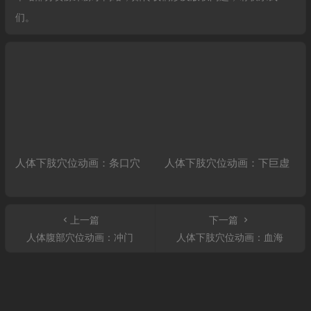
们。
人体下肢穴位动画：条口穴
人体下肢穴位动画：下巨虚
上一篇
下一篇
人体腹部穴位动画：冲门
人体下肢穴位动画：血海