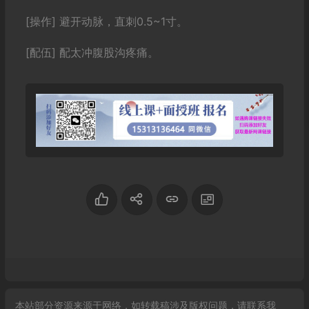
[操作] 避开动脉，直刺0.5~1寸。
[配伍] 配太冲腹股沟疼痛。
本站部分资源来源于网络，如转载稿涉及版权问题，请联系我