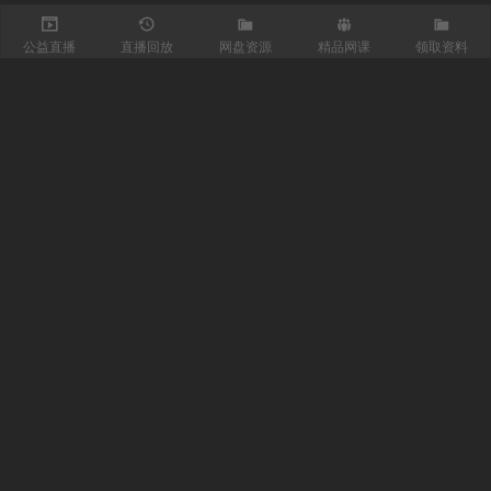
公益直播
直播回放
网盘资源
精品网课
领取资料
关注我们
有医知识库
每日医视频
我的微信
联系我们