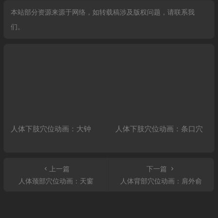
本站部分资源来源于网络，如转载稿涉及版权问题，请联系我
们。
人体下肢穴位动画：大钟
人体下肢穴位动画：条口穴
上一篇
下一篇
人体颈部穴位动画：天窗
人体背部穴位动画：肩外俞