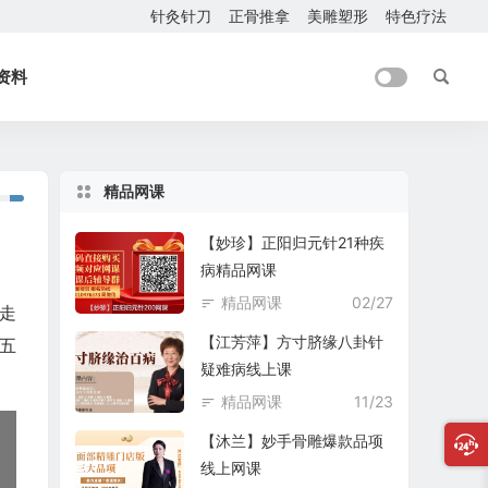
针灸针刀
正骨推拿
美雕塑形
特色疗法
资料
精品网课
【妙珍】正阳归元针21种疾
病精品网课
精品网课
02/27
走
【江芳萍】方寸脐缘八卦针
五
疑难病线上课
精品网课
11/23
【沐兰】妙手骨雕爆款品项
线上网课