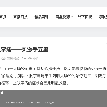
直播
直播回放
精品网课
网盘资源
线下面授
领取
肢挛痛——刺激手五里
6-29
阅读模式
447
经。由于大肠经的走向是从食指开始，然后沿着胳膊的外线一直
疾”的理论，所以上肢挛痛属于手阳明大肠经的治疗范围。刺激手
血循环，上肢挛痛的症状会因此明显减轻。
und
1/A1131ED89132440798FE1FB6D63324EC.mp4?_=1