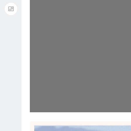
播
放
器