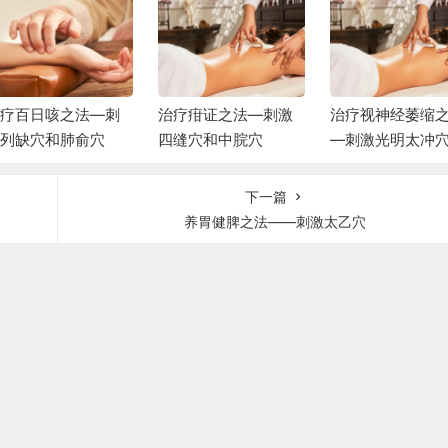
疗百日咳之法—刺
治疗疳证之法—刺激
治疗视神经萎缩
列缺穴和肺俞穴
四缝穴和中脘穴
—刺激光明太冲
下一篇
养胃健脾之法——刺激太乙穴