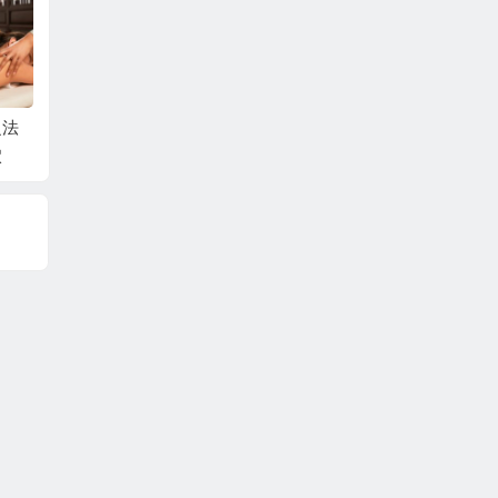
之法
治疗黄褐斑之法—刺
治疗慢性咽炎之法—
预防青
穴
激血海太溪穴
刺激鱼际天突穴
激风池