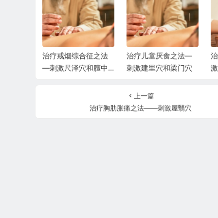
合征之法
治疗戒烟综合征之法
治疗儿童厌食之法—
治
穴和神门
—刺激尺泽穴和膻中
刺激建里穴和梁门穴
激
穴
上一篇
治疗胸肋胀痛之法——刺激屋翳穴