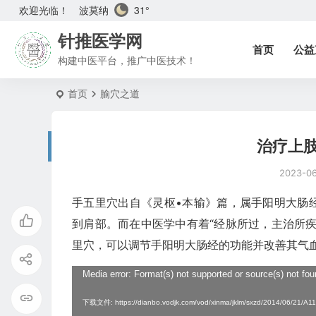
波莫纳
31°
欢迎光临！
针推医学网
首页
公益
构建中医平台，推广中医技术！
首页
腧穴之道
治疗上
2023-0
手五里穴出自《灵枢•本输》篇，属手阳明大肠
到肩部。而在中医学中有着“经脉所过，主治所
里穴，可以调节手阳明大肠经的功能并改善其气
视
Media error: Format(s) not supported or source(s) not fo
频
下载文件: https://dianbo.vodjk.com/vod/xinma/jklm/sxzd/2014/06/2