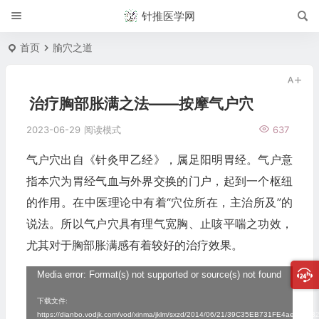
针推医学网
首页
腧穴之道
治疗胸部胀满之法——按摩气户穴
2023-06-29
阅读模式
637
气户穴出自《针灸甲乙经》，属足阳明胃经。气户意
指本穴为胃经气血与外界交换的门户，起到一个枢纽
的作用。在中医理论中有着“穴位所在，主治所及”的
说法。所以气户穴具有理气宽胸、止咳平喘之功效，
尤其对于胸部胀满感有着较好的治疗效果。
视
Media error: Format(s) not supported or source(s) not found
频
下载文件:
https://dianbo.vodjk.com/vod/xinma/jklm/sxzd/2014/06/21/39C35EB731FE4ae18F