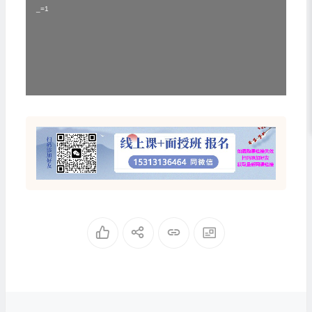
播
_=1
放
器