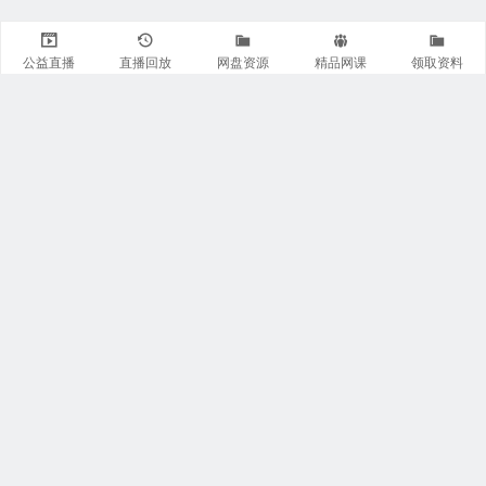
公益直播
直播回放
网盘资源
精品网课
领取资料
关注我们
有医知识库
每日医视频
我的微信
联系我们