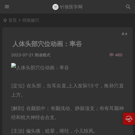
针推医学网
首页
经络腧穴
人体头部穴位动画：率谷
2023-07-21
阅读模式
460
[定位] 在头部，当耳尖直,上入发际1.5寸，角孙穴直
上方。
[解剖] 在颞肌中；有颞浅动、静脉顶支；布有耳颞神
经和枕大神经会合支。
[主治] 偏头痛，眩晕，呕吐，小儿惊风。