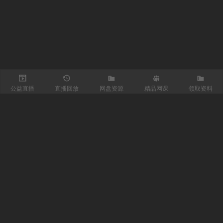
公益直播
直播回放
网盘资源
精品网课
领取资料
关注我们