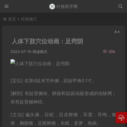
针推医学网
首页
经络腧穴
人体下肢穴位动画：足窍阴
2023-07-19
阅读模式
396
[定位] 在第4趾末节外侧，距趾甲角0.1寸。
[解剖] 有趾背侧动、静脉和趾跖动脉形成的动脉网；
布有趾背侧神经。
[主治] 偏头痛，目眩，目赤肿痛，耳聋，耳鸣，喉
痹，胸胁痛，足跗肿痛，失眠，多梦，热病。