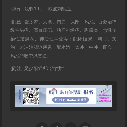
[操作] 浅刺0.1寸，或点刺出血。
[配伍] 配太冲、太溪、内关、太阳、风池、百会治神
经性头痛、高血压病、肋间神经痛、胸膜炎、急性传
染性结膜炎、神经性耳聋等；配阳陵泉、期门、支
沟、太冲治胆道疾患；配水沟、太冲、中冲、百会、
风池急救中风昏迷。
[附注] 足少阳经所出为“井”。