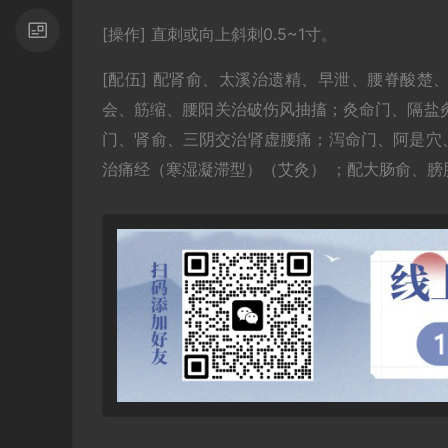
[操作] 直刺或向上斜刺0.5~1寸。
[配伍] 配肾俞、太溪治遗精、早泄、腰脊酸
会、筋缩、腰阳关治破伤风抽搐；灸命门、隔盐
门、肾俞、三阴交治肾虚腰痛；泻命门、阿是穴
治痛经（寒湿凝滞型）（艾灸） ；配大肠俞、膀