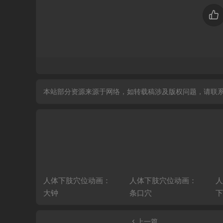
本站部分资源来源于网络，如转载稿涉及版权问题，请联
位动画：
人体下肢穴位动画：
人体下肢穴位动画：
人
大钟
条口穴
下
上一篇