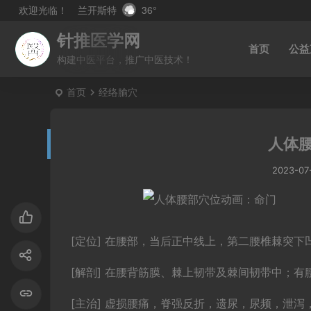
兰开斯特
36°
欢迎光临！
针推医学网
首页
公益
构建中医平台，推广中医技术！
首页
经络腧穴
人体
2023-07
[定位] 在腰部，当后正中线上，第二腰椎棘突下
[解剖] 在腰背筋膜、棘上韧带及棘间韧带中；
[主治] 虚损腰痛，脊强反折，遗尿，尿频，泄