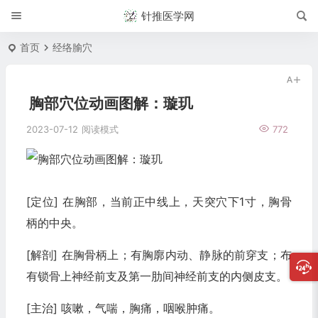
针推医学网
首页
经络腧穴
胸部穴位动画图解：璇玑
2023-07-12
阅读模式
772
[定位] 在胸部，当前正中线上，天突穴下1寸，胸骨
柄的中央。
[解剖] 在胸骨柄上；有胸廓内动、静脉的前穿支；布
有锁骨上神经前支及第一肋间神经前支的内侧皮支。
[主治] 咳嗽，气喘，胸痛，咽喉肿痛。