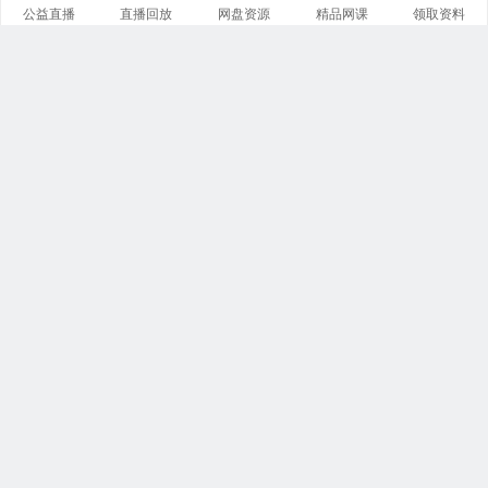
公益直播
直播回放
网盘资源
精品网课
领取资料
关注我们
有医知识库
每日医视频
我的微信
联系我们
魏主任
电话：15313136464