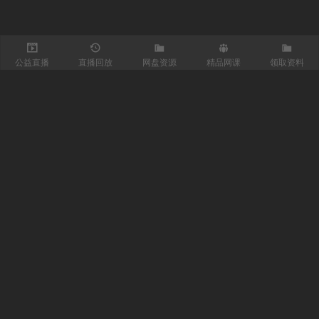
公益直播
直播回放
网盘资源
精品网课
领取资料
关注我们
有医知识库
每日医视频
我的微信