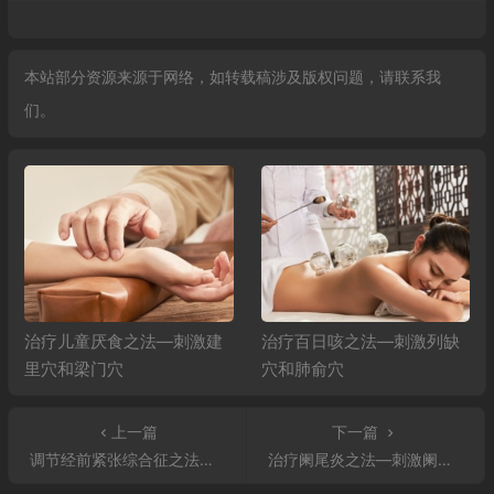
本站部分资源来源于网络，如转载稿涉及版权问题，请联系我
们。
治疗儿童厌食之法—刺激建
治疗百日咳之法—刺激列缺
里穴和梁门穴
穴和肺俞穴
上一篇
下一篇
调节经前紧张综合征之法—刺激三阴交和太冲穴
治疗阑尾炎之法—刺激阑尾穴