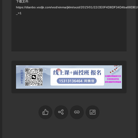
频
下载文件:
https://dianbo.vodjk.com/vod/xinma/jklm/sxzd/2015/01/22/2E0F4D8DF34D4ba68
播
_=1
放
器