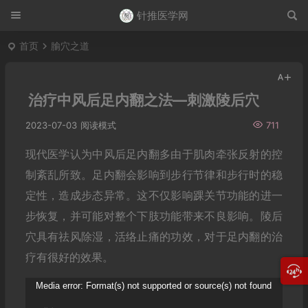
针推医学网
首页
腧穴之道
治疗中风后足内翻之法—刺激陵后穴
2023-07-03
阅读模式
711
现代医学认为中风后足内翻多由于肌肉牵张反射的控
制紊乱所致。足内翻会影响到步行节律和步行时的稳
定性，造成步态异常。这不仅影响踝关节功能的进一
步恢复，并可能对整个下肢功能带来不良影响。陵后
穴具有祛风除湿，活络止痛的功效，对于足内翻的治
疗有很好的效果。
视
Media error: Format(s) not supported or source(s) not found