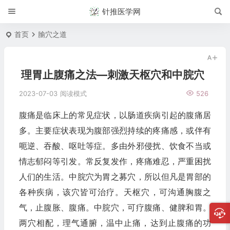
针推医学网
首页
腧穴之道
理胃止腹痛之法—刺激天枢穴和中脘穴
2023-07-03
阅读模式
526
腹痛是临床上的常见症状，以肠道疾病引起的腹痛居
多。主要症状表现为腹部强烈持续的疼痛感，或伴有
呃逆、吞酸、呕吐等症。多由外邪侵扰、饮食不当或
情志郁闷等引发。常反复发作，疼痛难忍，严重困扰
人们的生活。中脘穴为胃之募穴，所以但凡是胃部的
各种疾病，该穴皆可治疗。天枢穴，可沟通胸腹之
气，止腹胀、腹痛。中脘穴，可疗腹痛、健脾和胃。
两穴相配，理气通腑，温中止痛，达到止腹痛的功