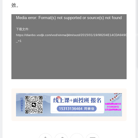
效。
视
Media error: Format(s) not supported or source(s) not found
频
下载文件:
https://dianbo.vodjk.com/vod/xinma/jklm/sxzd/2015/01/19/98204E14CDA9490d9F
播
_=1
放
器