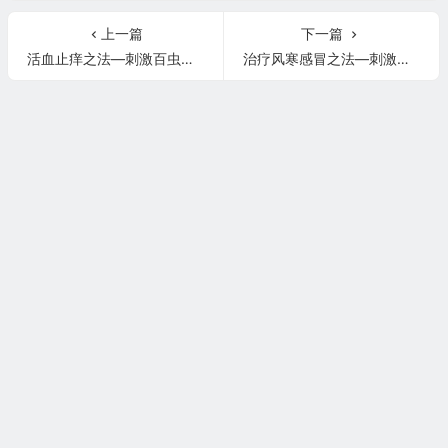
上一篇
下一篇
活血止痒之法—刺激百虫窝穴
治疗风寒感冒之法—刺激风池穴和大椎穴