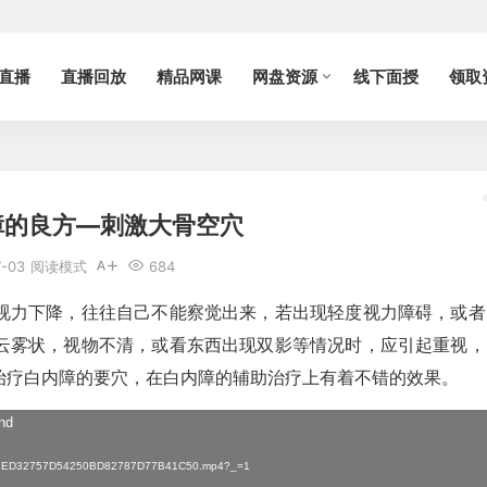
直播
直播回放
精品网课
网盘资源
线下面授
领取
障的良方—刺激大骨空穴
7-03
阅读模式
684
视力下降，往往自己不能察觉出来，若出现轻度视力障碍，或者
云雾状，视物不清，或看东西出现双影等情况时，应引起重视，
治疗白内障的要穴，在白内障的辅助治疗上有着不错的效果。
und
9/62BED32757D54250BD82787D77B41C50.mp4?_=1