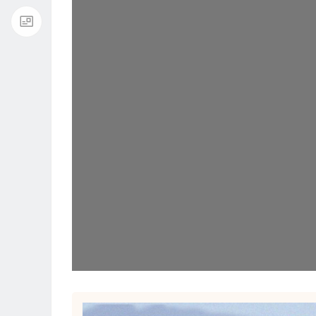
播
放
器