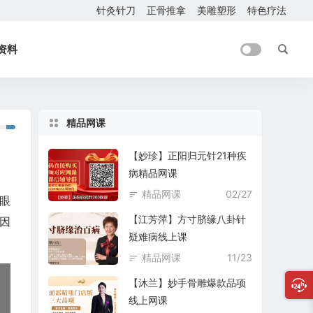
针灸针刀
正骨推拿
美雕塑形
特色疗法
资料
精品网课
【妙珍】正阳归元针21种疾
病精品网课
精品网课
02/27
眼
【江芳萍】方寸脐缘八卦针
因
疑难病线上课
精品网课
11/23
【沐兰】妙手骨雕爆款品项
线上网课