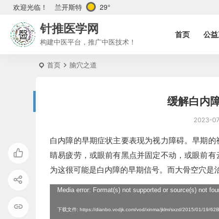
兰开斯特
29°
欢迎光临！
针推医学网
首页
公益
构建中医平台，推广中医技术！
首页
腧穴之道
缓解白内
2023-0
白内障的早期症状主要表现为视力障碍。早期的
睛易疲劳，或眼前有黑点并固定不动，或眼前有
为这很可能是白内障的早期信号。而大骨空穴是
视
Media error: Format(s) not supported or source(s) not fo
频
下载文件: https://dianbo.vodjk.com/vod/xinma/jklm/sxzd/2015/01/1