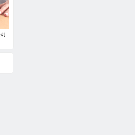
—刺
治疗慢性咽炎之法—
预防青光眼之法—刺
治疗视
刺激鱼际天突穴
激风池穴太冲穴
刺激瞳