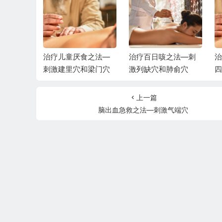
合征之法
治疗儿童厌食之法—
治疗百日咳之法—刺
治
穴和膻中
刺激建里穴和梁门穴
激列缺穴和肺俞穴
四
上一篇
脑出血急救之法—刺激气端穴