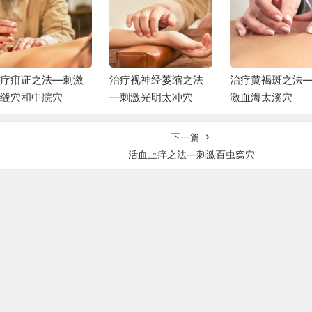
疗疳证之法—刺激
治疗视神经萎缩之法
治疗黄褐斑之法
缝穴和中脘穴
—刺激光明太冲穴
激血海太溪穴
下一篇
活血止痒之法—刺激百虫窝穴