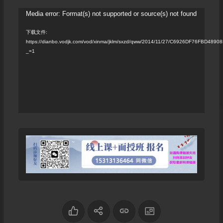
视
Media error: Format(s) not supported or source(s) not found
频
下载文件:
https://dianbo.vodjk.com/vod/xinma/jklm/sxzd/qww/2014/11/27/C6926DF76FBD48
播
_=1
放
器