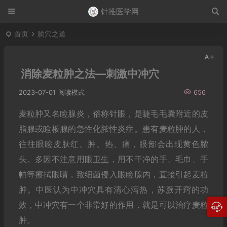
针推医学网
首页
腧穴之道
消除麦粒肿之法—刺激中冲穴
2023-07-01
阅读模式
656
麦粒肿又名睑腺炎，俗称针眼，是睫毛毛囊附近的皮
脂腺或睑板腺的急性化脓性炎症。患有麦粒肿的人，
往往眼睑皮肤红、肿、热、痛，眼部会出现黄色脓
头。多因不注意用眼卫生，用不干净的手、毛巾、手
帕等擦拭眼睛，致细菌侵入眼睑腺内，直接引起麦粒
肿。中医认为中冲穴具有清心泻热，苏厥开窍的功
效，中冲穴有一个非常好的作用，就是可以治疗麦粒
肿。