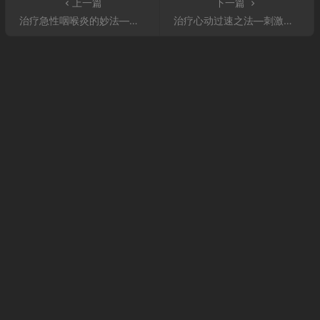
上一篇
下一篇
治疗急性咽喉炎的妙法—刺激关冲穴
治疗心动过速之法—刺激郗门穴