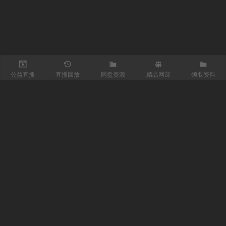
公益直播
直播回放
网盘资源
精品网课
领取资料
关注我们