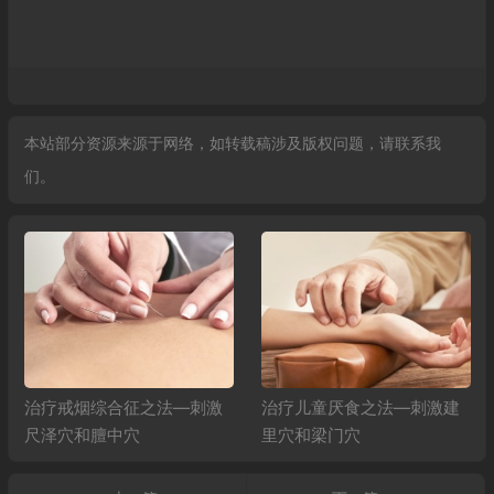
本站部分资源来源于网络，如转载稿涉及版权问题，请联系我
们。
治疗戒烟综合征之法—刺激
治疗儿童厌食之法—刺激建
尺泽穴和膻中穴
里穴和梁门穴