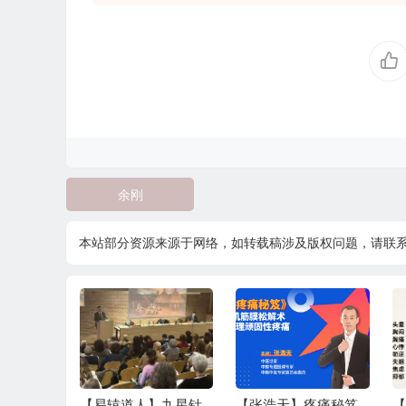
余刚
本站部分资源来源于网络，如转载稿涉及版权问题，请联
美开关1
【易辕道人】九星针
【张浩天】疼痛秘笈
【