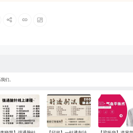
系我们。
李晓慧】强通脑针
【邱超】一针透刺法
【梁振华】道家