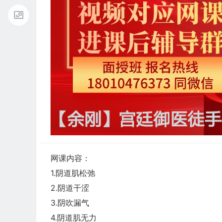
网课内容：
1.阴道肌松弛
2.阴道干涩
3.阴吹漏气
4.阴道肌无力