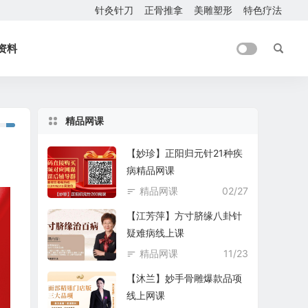
针灸针刀
正骨推拿
美雕塑形
特色疗法
资料
精品网课
【妙珍】正阳归元针21种疾
病精品网课
精品网课
02/27
【江芳萍】方寸脐缘八卦针
疑难病线上课
精品网课
11/23
【沐兰】妙手骨雕爆款品项
线上网课