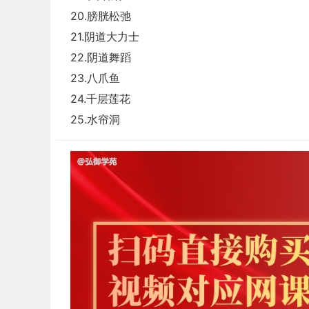
20.膀胱松弛
21.阴道大力士
22.阴道舞蹈
23.八爪鱼
24.千层莲花
25.水帘洞