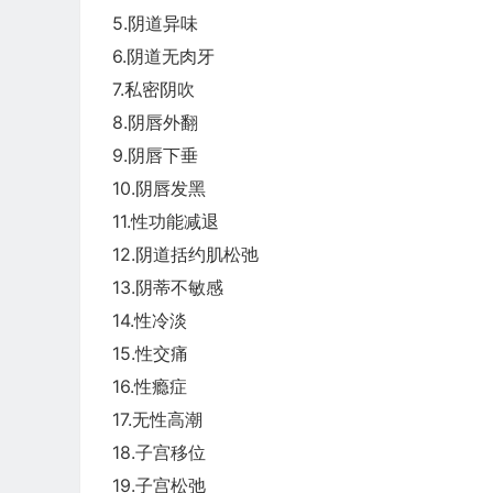
5.阴道异味
6.阴道无肉牙
7.私密阴吹
8.阴唇外翻
9.阴唇下垂
10.阴唇发黑
11.性功能减退
12.阴道括约肌松弛
13.阴蒂不敏感
14.性冷淡
15.性交痛
16.性瘾症
17.无性高潮
18.子宫移位
19.子宫松弛