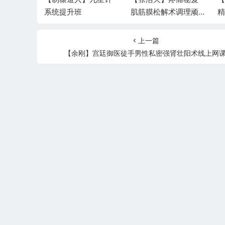
系统提升班
肌筋膜松解术调理顽
精
固性疼痛线上网课
上一篇
【余刚】宫廷御医徒手男性私密强肾壮阳术线上网