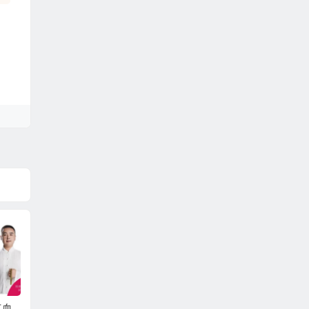
气血
【王文浩】骨道归原
【张庆玲】五行平衡
【妙珍