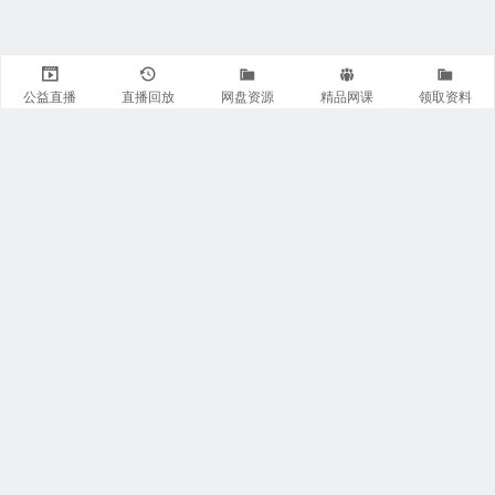
公益直播
直播回放
网盘资源
精品网课
领取资料
关注我们
有医知识库
每日医视频
我的微信