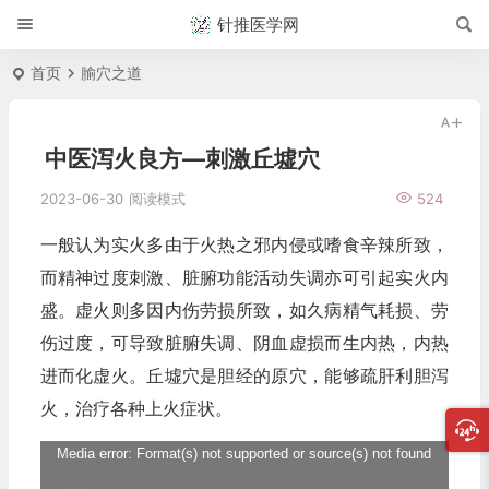
针推医学网
首页
腧穴之道
中医泻火良方—刺激丘墟穴
2023-06-30
阅读模式
524
一般认为实火多由于火热之邪内侵或嗜食辛辣所致，
而精神过度刺激、脏腑功能活动失调亦可引起实火内
盛。虚火则多因内伤劳损所致，如久病精气耗损、劳
伤过度，可导致脏腑失调、阴血虚损而生内热，内热
进而化虚火。丘墟穴是胆经的原穴，能够疏肝利胆泻
火，治疗各种上火症状。
视
Media error: Format(s) not supported or source(s) not found