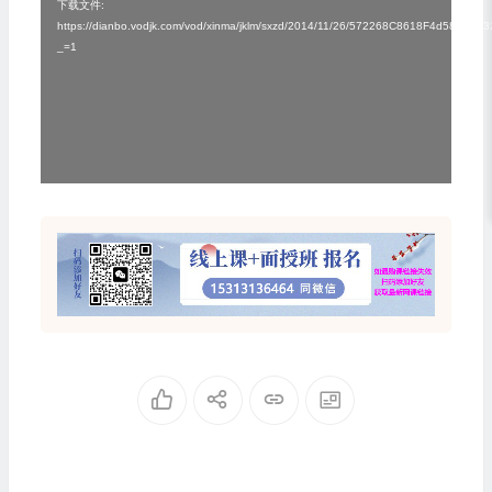
频
下载文件:
https://dianbo.vodjk.com/vod/xinma/jklm/sxzd/2014/11/26/572268C8618F4d58A0
播
_=1
放
器