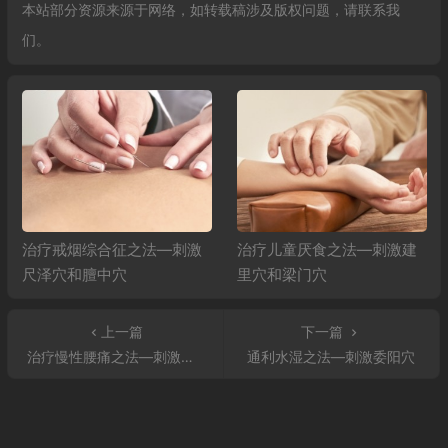
本站部分资源来源于网络，如转载稿涉及版权问题，请联系我
们。
治疗戒烟综合征之法—刺激
治疗儿童厌食之法—刺激建
尺泽穴和膻中穴
里穴和梁门穴
上一篇
下一篇
治疗慢性腰痛之法—刺激飞扬穴
通利水湿之法—刺激委阳穴