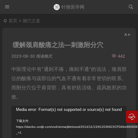
针推医学网
首页
腧穴之道
缓解颈肩酸痛之法—刺激附分穴
2023-06-30
阅读模式
442
中医理论中有“通则不痛，痛则不通”的说法，颈肩部
位的酸痛与该部位的气血不通有着非常密切的联系。
而附分穴位于肩背部，具有舒筋活络、疏风散邪的功
效。
视
Media error: Format(s) not supported or source(s) not found
频
下载文件:
https://dianbo.vodjk.com/vod/xinma/jklm/sxzd/2014/11/13/912036923CFD46e990
播
_=1