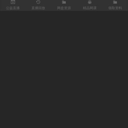
公益直播
直播回放
网盘资源
精品网课
领取资料
关注我们
有医知识库
每日医视频
我的微信
联系我们
魏主任