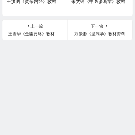
王洪图《黄帝内经》教材
朱文锋《中医诊断学》教材
上一篇
下一篇
王雪华《金匮要略》教材资料
刘景源《温病学》教材资料