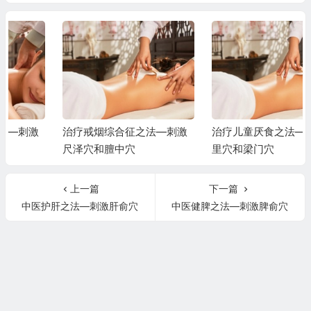
治疗戒烟综合征之法—刺激
治疗儿童厌食之法—刺激建
尺泽穴和膻中穴
里穴和梁门穴
上一篇
下一篇
中医护肝之法—刺激肝俞穴
中医健脾之法—刺激脾俞穴