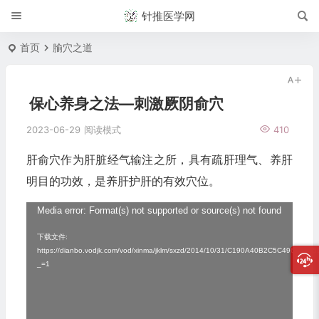
针推医学网
首页
腧穴之道
保心养身之法—刺激厥阴俞穴
2023-06-29
阅读模式
410
肝俞穴作为肝脏经气输注之所，具有疏肝理气、养肝
明目的功效，是养肝护肝的有效穴位。
视
Media error: Format(s) not supported or source(s) not found
频
下载文件:
https://dianbo.vodjk.com/vod/xinma/jklm/sxzd/2014/10/31/C190A40B2C5C496bBF
播
_=1
放
器