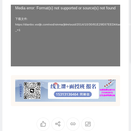
视
Media error: Format(s) not supported or source(s) not found
频
下载文件:
https://dianbo.vodjk.com/vod/xinma/jklm/sxzd/2014/10/30/81E29E67EED44ae6A8
播
_=1
放
器