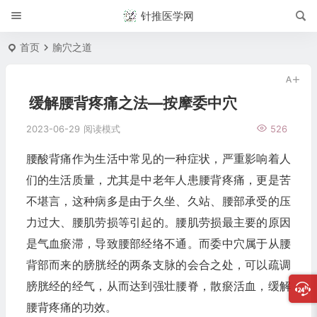
针推医学网
首页
腧穴之道
缓解腰背疼痛之法—按摩委中穴
2023-06-29
阅读模式
526
腰酸背痛作为生活中常见的一种症状，严重影响着人
们的生活质量，尤其是中老年人患腰背疼痛，更是苦
不堪言，这种病多是由于久坐、久站、腰部承受的压
力过大、腰肌劳损等引起的。腰肌劳损最主要的原因
是气血瘀滞，导致腰部经络不通。而委中穴属于从腰
背部而来的膀胱经的两条支脉的会合之处，可以疏调
膀胱经的经气，从而达到强壮腰脊，散瘀活血，缓解
腰背疼痛的功效。