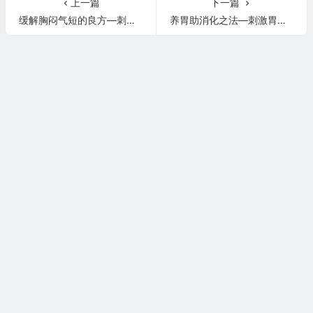
上一篇
下一篇
缓解胸闷气短的良方—刺激神堂穴
养胃助消化之法—刺激胃仓穴