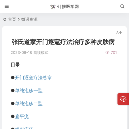
针推医学网
首页
微课资源
张氏道家开门逐寇疗法治疗多种皮肤病
2023-09-18
阅读模式
701
目录
●
开门逐寇疗法总章
●
单纯疱疹一型
●
单纯疱疹二型
●
扁平疣