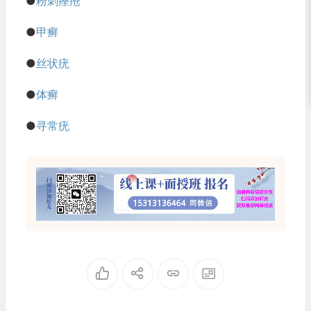
●
粉刺痤疮
●
甲癣
●
丝状疣
●
体癣
●
寻常疣