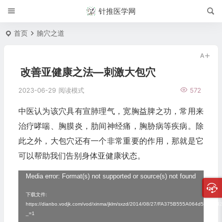
针推医学网
首页
腧穴之道
改善亚健康之法—刺激大包穴
2023-06-29
阅读模式
572
中医认为该穴具有宣肺理气，宽胸益脾之功，常用来
治疗哮喘、胸膜炎，肋间神经痛，胸胁病等疾病。除
此之外，大包穴还有一个非常重要的作用，那就是它
可以帮助我们告别身体亚健康状态。
视
Media error: Format(s) not supported or source(s) not found
频
下载文件:
https://dianbo.vodjk.com/vod/xinma/jklm/sxzd/2014/08/27/FA375B555A064d59B8
播
_=1