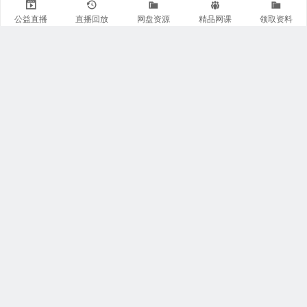
公益直播
直播回放
网盘资源
精品网课
领取资料
关注我们
有医知识库
每日医视频
我的微信
联系我们
魏主任