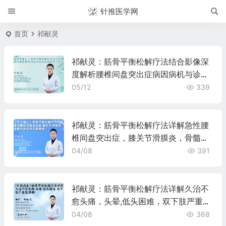
针推医学网
首页
祁献灵
祁献灵：筋骨平衡松解疗法结合影像深
度解析腰椎间盘突出症病因病机与诊
治！
05/12
339
祁献灵：筋骨平衡松解疗法详解急性腰
椎间盘突出症，膝关节滑膜炎，骨髓水
肿及半月板损伤！
04/08
391
祁献灵：筋骨平衡松解疗法详解久治不
愈头痛，头晕,低头困难，双下肢严重发
凉病！
04/08
368