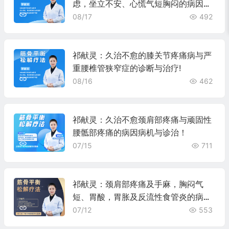
虑，坐立不安、心慌气短胸闷的病因病
机与诊治!
08/17
492
祁献灵：久治不愈的膝关节疼痛病与严
重腰椎管狭窄症的诊断与治疗!
08/16
462
祁献灵：久治不愈颈肩部疼痛与顽固性
腰骶部疼痛的病因病机与诊治！
07/15
711
祁献灵：颈肩部疼痛及手麻，胸闷气
短、胃酸，胃胀及反流性食管炎的病因
病机与诊治！
07/12
553