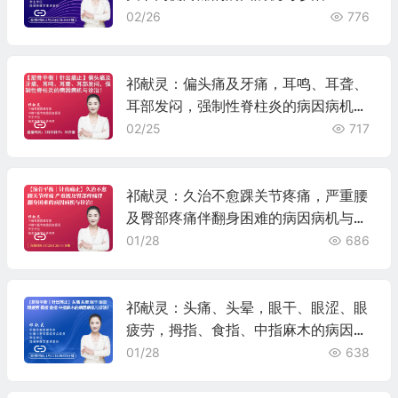
02/26
776
祁献灵：偏头痛及牙痛，耳鸣、耳聋、
耳部发闷，强制性脊柱炎的病因病机与
诊治！
02/25
717
祁献灵：久治不愈踝关节疼痛，严重腰
及臀部疼痛伴翻身困难的病因病机与诊
治！
01/28
686
祁献灵：头痛、头晕，眼干、眼涩、眼
疲劳，拇指、食指、中指麻木的病因病
机与诊治
01/28
638