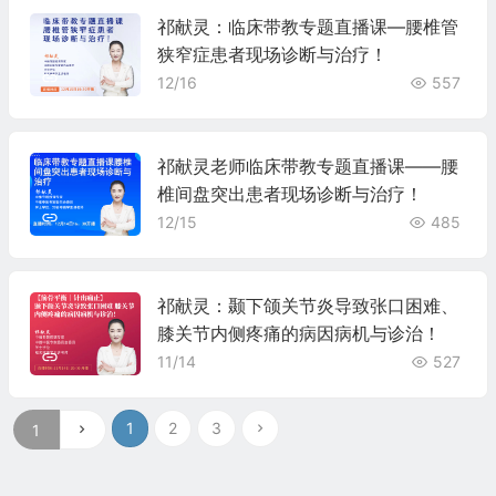
祁献灵：临床带教专题直播课—腰椎管
狭窄症患者现场诊断与治疗！
12/16
557
祁献灵老师临床带教专题直播课——腰
椎间盘突出患者现场诊断与治疗！
12/15
485
祁献灵：颞下颌关节炎导致张口困难、
膝关节内侧疼痛的病因病机与诊治！
11/14
527
1
2
3