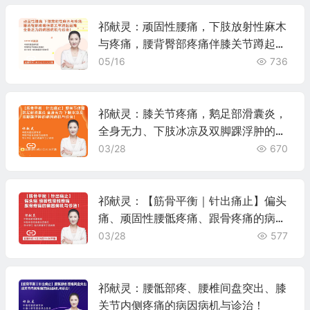
祁献灵：顽固性腰痛，下肢放射性麻木
与疼痛，腰背臀部疼痛伴膝关节蹲起困
难、全身乏力的病因病机与诊治！
05/16
736
祁献灵：膝关节疼痛，鹅足部滑囊炎，
全身无力、下肢冰凉及双脚踝浮肿的病
因病机与诊治！
03/28
670
祁献灵：【筋骨平衡｜针出痛止】偏头
痛、顽固性腰骶疼痛、跟骨疼痛的病因
病机与诊治！
03/28
577
祁献灵：腰骶部疼、腰椎间盘突出、膝
关节内侧疼痛的病因病机与诊治！