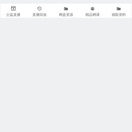
公益直播
直播回放
网盘资源
精品网课
领取资料
关注我们
有医知识库
每日医视频
我的微信
联系我们