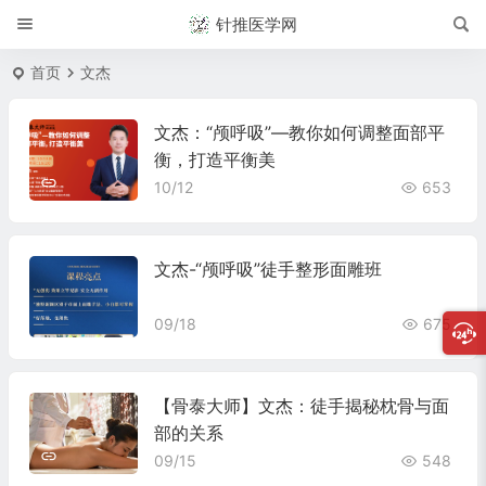
针推医学网
首页
文杰
文杰：“颅呼吸”—教你如何调整面部平
衡，打造平衡美
10/12
653
文杰-“颅呼吸”徒手整形面雕班
09/18
675
【骨泰大师】文杰：徒手揭秘枕骨与面
部的关系
09/15
548